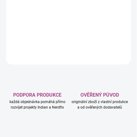
−
+
Přidat do košíku
Užijte si oblíbenou postřehovou zábavu s postavičkami a
ikonickými předměty z Disney Lilo a Stitch! Na každé kartě jich
najdete 8 různých.
DETAILNÍ INFORMACE
ZEPTAT SE
HLÍDAT
PODPORA PRODUKCE
OVĚŘENÝ PŮVOD
každá objednávka pomáhá přímo
originální zboží z vlastní produkce
rozvíjet projekty Indian a Nerdfix
a od ověřených dodavatelů