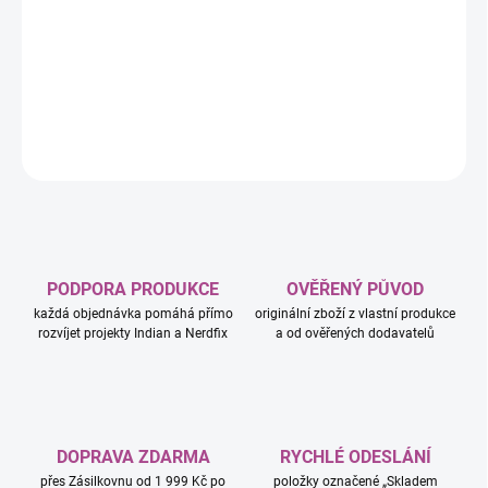
−
+
Přidat do košíku
DETAILNÍ INFORMACE
ZEPTAT SE
HLÍDAT
PODPORA PRODUKCE
OVĚŘENÝ PŮVOD
každá objednávka pomáhá přímo
originální zboží z vlastní produkce
rozvíjet projekty Indian a Nerdfix
a od ověřených dodavatelů
DOPRAVA ZDARMA
RYCHLÉ ODESLÁNÍ
přes Zásilkovnu od 1 999 Kč po
položky označené „Skladem