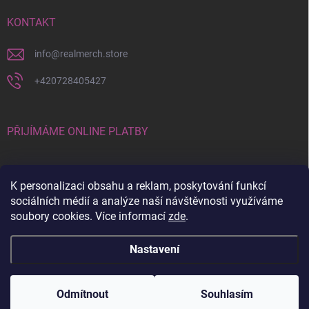
KONTAKT
info
@
realmerch.store
+420728405427
PŘIJÍMÁME ONLINE PLATBY
K personalizaci obsahu a reklam, poskytování funkcí
sociálních médií a analýze naší návštěvnosti využíváme
soubory cookies. Více informací
zde
.
Stav objednávky a vrácení zboží
Nastavení
Copyright 2026
RealMerch.store
. Všechna práva vyhrazena.
Upravit
nastavení cookies
Odmítnout
Souhlasím