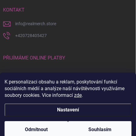
KONTAKT
info
@
realmerch.store
+420728405427
PŘIJÍMÁME ONLINE PLATBY
K personalizaci obsahu a reklam, poskytování funkcí
sociálních médií a analýze naší návštěvnosti využíváme
soubory cookies. Více informací
zde
.
Stav objednávky a vrácení zboží
Nastavení
Copyright 2026
RealMerch.store
. Všechna práva vyhrazena.
Upravit
nastavení cookies
Odmítnout
Souhlasím