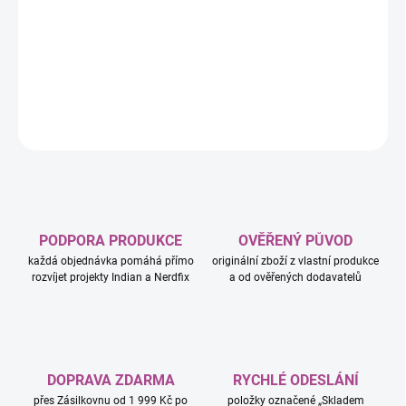
−
+
Přidat do košíku
DETAILNÍ INFORMACE
ZEPTAT SE
HLÍDAT
PODPORA PRODUKCE
OVĚŘENÝ PŮVOD
každá objednávka pomáhá přímo
originální zboží z vlastní produkce
rozvíjet projekty Indian a Nerdfix
a od ověřených dodavatelů
DOPRAVA ZDARMA
RYCHLÉ ODESLÁNÍ
přes Zásilkovnu od 1 999 Kč po
položky označené „Skladem