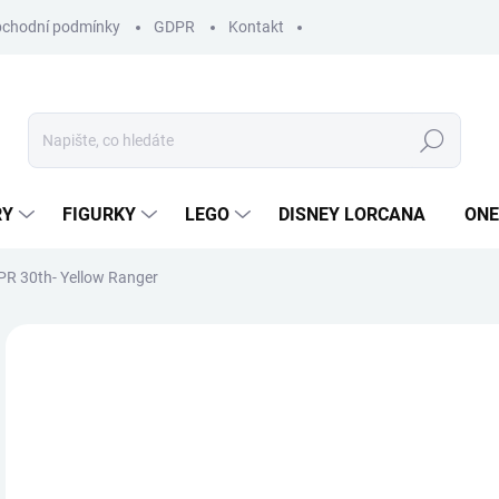
chodní podmínky
GDPR
Kontakt
Hledat
RY
FIGURKY
LEGO
DISNEY LORCANA
ONE
R 30th- Yellow Ranger
ZNAČKA:
FUNKO
4
Měr
SKL
cena
MŮŽ
DO: