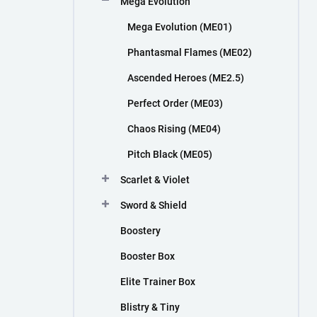
Mega Evolution
n
í
Mega Evolution (ME01)
p
a
Phantasmal Flames (ME02)
n
Ascended Heroes (ME2.5)
e
l
Perfect Order (ME03)
Chaos Rising (ME04)
Pitch Black (ME05)
Scarlet & Violet
Sword & Shield
Boostery
Booster Box
Elite Trainer Box
Blistry & Tiny