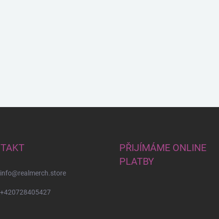
TAKT
PŘIJÍMÁME ONLINE
PLATBY
info
@
realmerch.store
+420728405427