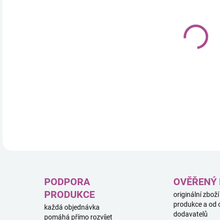
17.
DETA
PODPORA
OVĚŘENÝ
PRODUKCE
originální zboží
produkce a od 
každá objednávka
dodavatelů
pomáhá přímo rozvíjet