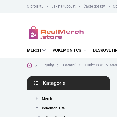
Přejít
O projektu
Jak nakupovat
Časté dotazy
Ob
na
obsah
MERCH
POKÉMON TCG
DESKOVÉ H
Domů
Figurky
Ostatní
Funko POP TV: MMP
P
Kategorie
o
Přeskočit
s
kategorie
t
Merch
r
a
Pokémon TCG
n