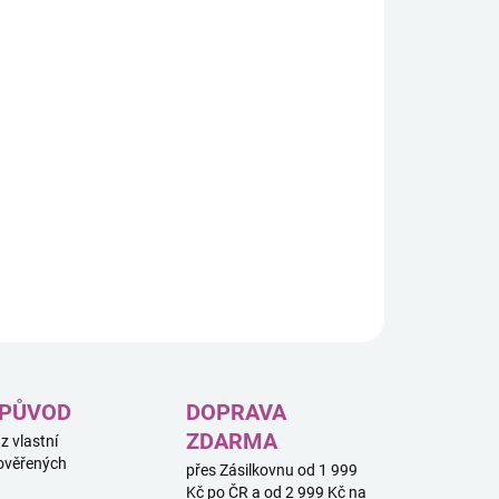
8.2026
−
+
Přidat do košíku
ILNÍ INFORMACE
ZEPTAT SE
HLÍDAT
 PŮVOD
DOPRAVA
ZDARMA
 z vlastní
ověřených
přes Zásilkovnu od 1 999
Kč po ČR a od 2 999 Kč na