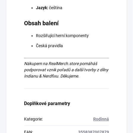
Jazyk:
čeština
Obsah balení
Rozšiřující herní komponenty
Česká pravidla
Nákupem na RealMerch.store pomáháš
podporovat vznik pořadů a další tvorby z dílny
Indianu & Nerdfixu. Děkujeme.
Doplňkové parametry
Kategorie
:
Rodinná
EAN
:
3558387007879