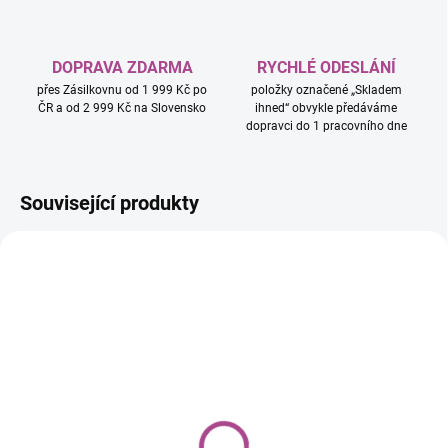
DOPRAVA ZDARMA
RYCHLÉ ODESLÁNÍ
přes Zásilkovnu od 1 999 Kč po
položky označené „Skladem
ČR a od 2 999 Kč na Slovensko
ihned“ obvykle předáváme
dopravci do 1 pracovního dne
Související produkty
SKLADEM – EXTERNÍ SKLAD (DO 5
DNŮ)
(>5 KS)