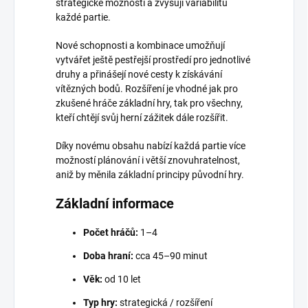
strategické možnosti a zvyšují variabilitu
každé partie.
Nové schopnosti a kombinace umožňují
vytvářet ještě pestřejší prostředí pro jednotlivé
druhy a přinášejí nové cesty k získávání
vítězných bodů. Rozšíření je vhodné jak pro
zkušené hráče základní hry, tak pro všechny,
kteří chtějí svůj herní zážitek dále rozšířit.
Díky novému obsahu nabízí každá partie více
možností plánování i větší znovuhratelnost,
aniž by měnila základní principy původní hry.
Základní informace
Počet hráčů:
1–4
Doba hraní:
cca 45–90 minut
Věk:
od 10 let
Typ hry:
strategická / rozšíření