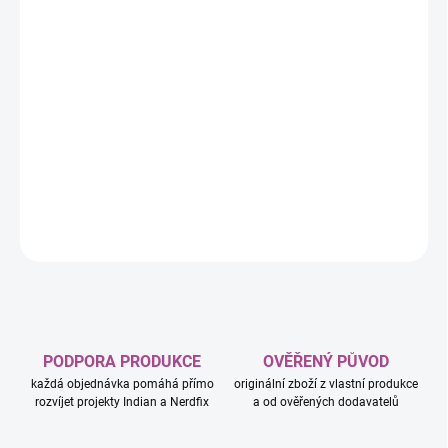
−
+
Přidat do košíku
Krajina zvířat: Tep života je rozšíření ke strategické deskové hře
Krajina zvířat pro 1–4 hráče od 10 let. Jedna partie trvá přibližně
45–90 minut a přináší nové druhy zvířat, jedinečné schopnosti i
další možnosti, jak rozvíjet svůj ekosystém. Ke hře je nutná
základní hra Krajina zvířat.
DETAILNÍ INFORMACE
ZEPTAT SE
HLÍDAT
PODPORA PRODUKCE
OVĚŘENÝ PŮVOD
každá objednávka pomáhá přímo
originální zboží z vlastní produkce
rozvíjet projekty Indian a Nerdfix
a od ověřených dodavatelů