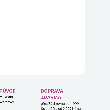
8.2026
−
+
Přidat do košíku
ce 2075, krátce po převzetí kontroly nad světem,
tily kočky svůj zrak k nové hranici - k vesmíru!
čí specialisté nyní soupeří o kosmickou nadvládu.
ILNÍ INFORMACE
ZEPTAT SE
HLÍDAT
 PŮVOD
DOPRAVA
ZDARMA
 z vlastní
ověřených
přes Zásilkovnu od 1 999
Kč po ČR a od 2 999 Kč na