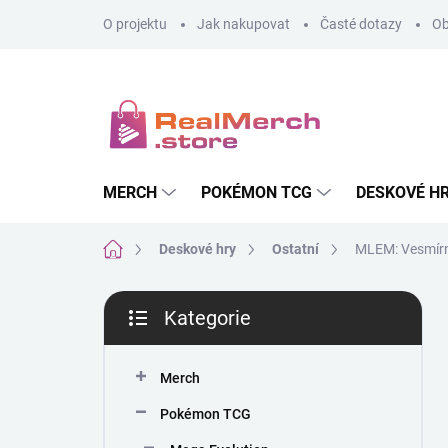
Přejít
O projektu
Jak nakupovat
Časté dotazy
Ob
na
obsah
MERCH
POKÉMON TCG
DESKOVÉ H
Domů
Deskové hry
Ostatní
MLEM: Vesmír
P
Kategorie
o
Přeskočit
s
kategorie
t
Merch
r
a
Pokémon TCG
n