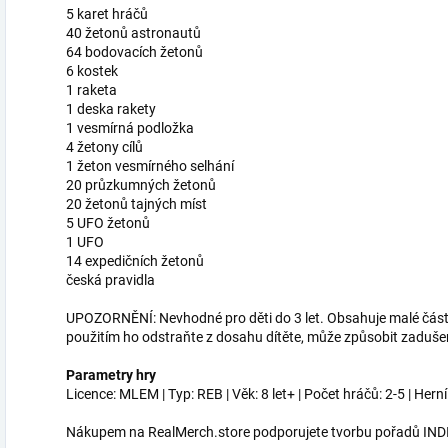
5 karet hráčů
40 žetonů astronautů
64 bodovacích žetonů
6 kostek
1 raketa
1 deska rakety
1 vesmírná podložka
4 žetony cílů
1 žeton vesmírného selhání
20 průzkumných žetonů
20 žetonů tajných míst
5 UFO žetonů
1 UFO
14 expedičních žetonů
česká pravidla
UPOZORNĚNÍ: Nevhodné pro děti do 3 let. Obsahuje malé části
použitím ho odstraňte z dosahu dítěte, může způsobit zaduše
Parametry hry
Licence: MLEM | Typ: REB | Věk: 8 let+ | Počet hráčů: 2-5 | Hern
Nákupem na RealMerch.store podporujete tvorbu pořadů INDI