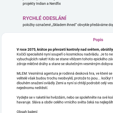
projekty Indian a Nerdfix
RYCHLÉ ODESLÁNÍ
položky označené „Skladem ihned“ obvykle předáváme dop
Popis
V roce 2075, krátce po převzetí kontroly nad světem, obrátily
Kočičí specialisté nyní soupeří o kosmickou nadvládu. Je to n
vybuchujících raket! Kdo se stane vítězem tohoto epického zá
zdroje mléčné dráhy a stane se skutečným vesmírným dobyva
MLEM: Vesmírná agentura je rodinná desková hra, ve které se s
velitelé však budou trochu neobvyklí, protože to jsou... kočky
dlouhém snažení ovládly Zemi a nyní si chtějí podrobit celý ves
nejednomu neštěstí.
Vydejte se v raketě ke hvězdám, nebo se spolehněte na své kočič
havaruje. Sláva a obdiv celého vrnícího světa čeká na nejlepšíh
Obsah balení: