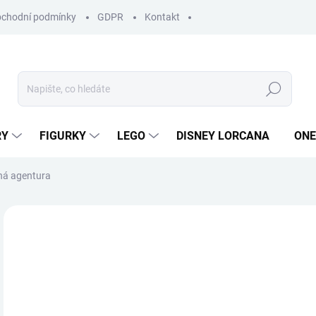
chodní podmínky
GDPR
Kontakt
Hledat
RY
FIGURKY
LEGO
DISNEY LORCANA
ONE
ná agentura
ZNAČKA:
REBEL
6
Měr
SKL
cena
MŮŽ
DO: