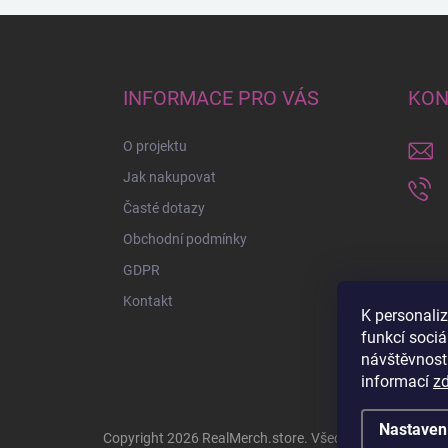
Z
á
p
a
INFORMACE PRO VÁS
KON
t
í
O projektu
Jak nakupovat
Časté dotazy
Obchodní podmínky
GDPR
Kontakt
K personali
funkcí sociá
návštěvnost
informací
z
Nastaven
Copyright 2026
RealMerch.store
. Všechna práva vyhra