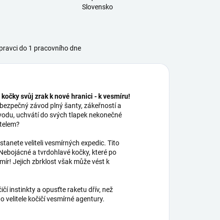
Slovensko
ravci do 1 pracovního dne
 kočky svůj zrak k nové hranici - k vesmíru!
ebezpečný závod plný šanty, zákeřností a
vodu, uchvátí do svých tlapek nekonečné
telem?
tanete veliteli vesmírných expedic. Tito
! Nebojácné a tvrdohlavé kočky, které po
mír! Jejich zbrklost však může vést k
í instinkty a opusťte raketu dřív, než
o velitele kočičí vesmírné agentury.