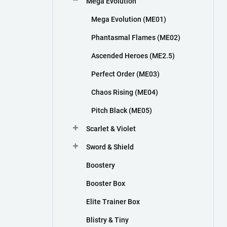
Mega Evolution
n
í
Mega Evolution (ME01)
p
a
Phantasmal Flames (ME02)
n
Ascended Heroes (ME2.5)
e
l
Perfect Order (ME03)
Chaos Rising (ME04)
Pitch Black (ME05)
Scarlet & Violet
Sword & Shield
Boostery
Booster Box
Elite Trainer Box
Blistry & Tiny