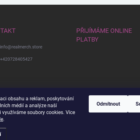
TAKT
PŘIJÍMÁME ONLINE
PLATBY
info
@
realmerch.store
+420728405427
zaci obsahu a reklam, poskytování
Odmítnout
S
lních médií a analýze naší
i využíváme soubory cookies. Více
Stav objednávky a vrácení zboží
de
.
í
zena.
Upravit nastavení cookies