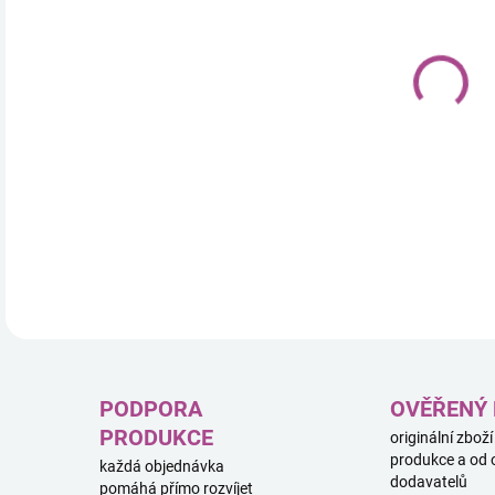
18.
V ro
obrá
Koči
DETA
PODPORA
OVĚŘENÝ
PRODUKCE
originální zboží
produkce a od 
každá objednávka
dodavatelů
pomáhá přímo rozvíjet