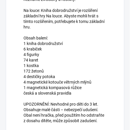
Na louce: Kniha dobrodružství je rozšíření
základní hry Na louce. Abyste mohli hrát s
tímto rozšířením, potřebujete k tomu základní
hru.
Obsah balení:
1 kniha dobrodružství
6 krabiček
4 figurky
74 karet
1 kostka
172 žetonů
4 destičky potoka
4 magnetické kotouče větrných mlýnů
1 magnetická kompasová růžice
česká a slovenská pravidla
UPOZORNĚNÍ: Nevhodné pro děti do 3 let.
Obsahuje malé části – nebezpečí udušení.
Obal není hračka, před použitím ho odstraňte
z dosahu dítěte, může způsobit zadušení.