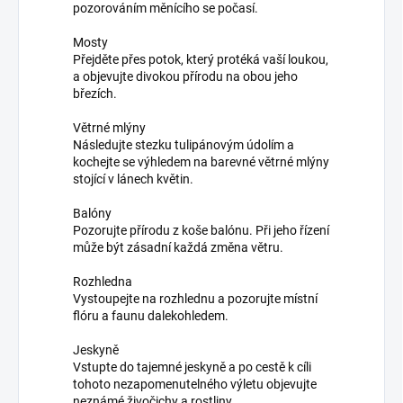
pozorováním měnícího se počasí.
Mosty
Přejděte přes potok, který protéká vaší loukou,
a objevujte divokou přírodu na obou jeho
březích.
Větrné mlýny
Následujte stezku tulipánovým údolím a
kochejte se výhledem na barevné větrné mlýny
stojící v lánech květin.
Balóny
Pozorujte přírodu z koše balónu. Při jeho řízení
může být zásadní každá změna větru.
Rozhledna
Vystoupejte na rozhlednu a pozorujte místní
flóru a faunu dalekohledem.
Jeskyně
Vstupte do tajemné jeskyně a po cestě k cíli
tohoto nezapomenutelného výletu objevujte
neznámé živočichy a rostliny.