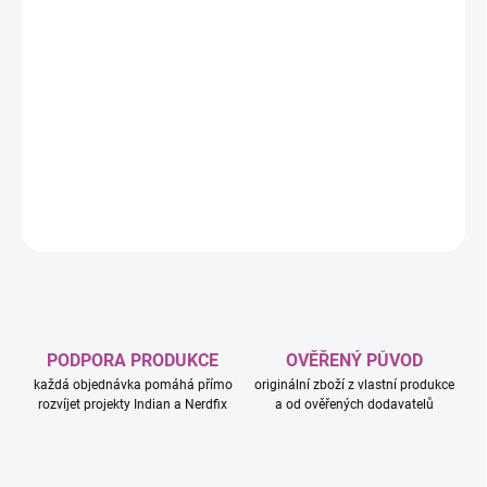
−
+
Přidat do košíku
V rozšíření hry Na louce: Kniha dobrodružství se vydáte na
fascinující putování z nádherně rozkvetlých polí až do kouzelné
jeskyně. Každý z šestice výletů se odehrává na interaktivní desce
knihy a odmění vás svěžím pohledem na přírodu kolem vás.
DETAILNÍ INFORMACE
ZEPTAT SE
HLÍDAT
PODPORA PRODUKCE
OVĚŘENÝ PŮVOD
každá objednávka pomáhá přímo
originální zboží z vlastní produkce
rozvíjet projekty Indian a Nerdfix
a od ověřených dodavatelů