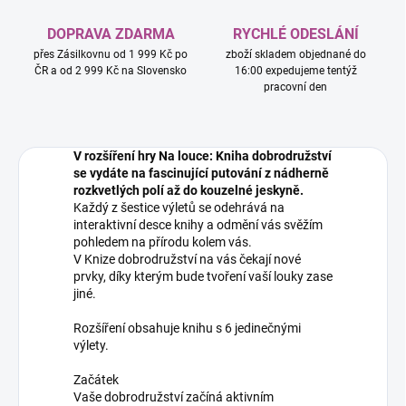
DOPRAVA ZDARMA
RYCHLÉ ODESLÁNÍ
přes Zásilkovnu od 1 999 Kč po
zboží skladem objednané do
ČR a od 2 999 Kč na Slovensko
16:00 expedujeme tentýž
pracovní den
V rozšíření hry Na louce: Kniha dobrodružství
se vydáte na fascinující putování z nádherně
rozkvetlých polí až do kouzelné jeskyně.
Každý z šestice výletů se odehrává na
interaktivní desce knihy a odmění vás svěžím
pohledem na přírodu kolem vás.
V Knize dobrodružství na vás čekají nové
prvky, díky kterým bude tvoření vaší louky zase
jiné.
Rozšíření obsahuje knihu s 6 jedinečnými
výlety.
Začátek
Vaše dobrodružství začíná aktivním