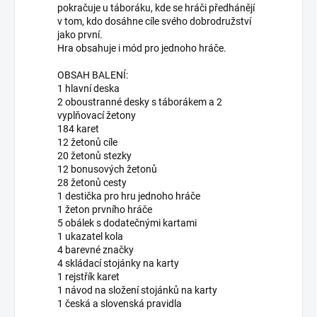
pokračuje u táboráku, kde se hráči předhánějí
v tom, kdo dosáhne cíle svého dobrodružství
jako první.
Hra obsahuje i mód pro jednoho hráče.
OBSAH BALENÍ:
1 hlavní deska
2 oboustranné desky s táborákem a 2
vyplňovací žetony
184 karet
12 žetonů cíle
20 žetonů stezky
12 bonusových žetonů
28 žetonů cesty
1 destička pro hru jednoho hráče
1 žeton prvního hráče
5 obálek s dodatečnými kartami
1 ukazatel kola
4 barevné značky
4 skládací stojánky na karty
1 rejstřík karet
1 návod na složení stojánků na karty
1 česká a slovenská pravidla