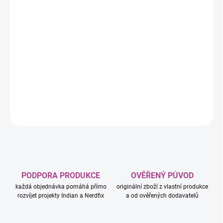
−
+
Přidat do košíku
Ve hře Na louce se hráči stávají pozorovateli přírody, protože
právě tam se odehrávají ty nejzajímavější příběhy, v hlavních rolích
se zvířaty a rostlinami. S mapou v ruce se hráči procházejí
malebnou krajinou, v níž hledají inspiraci a zachycují úchvatné
výhledy.
DETAILNÍ INFORMACE
ZEPTAT SE
HLÍDAT
PODPORA PRODUKCE
OVĚŘENÝ PŮVOD
každá objednávka pomáhá přímo
originální zboží z vlastní produkce
rozvíjet projekty Indian a Nerdfix
a od ověřených dodavatelů