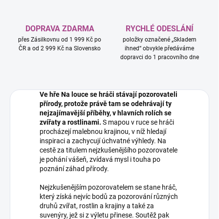
DOPRAVA ZDARMA
RYCHLÉ ODESLÁNÍ
přes Zásilkovnu od 1 999 Kč po
položky označené „Skladem
ČR a od 2 999 Kč na Slovensko
ihned“ obvykle předáváme
dopravci do 1 pracovního dne
Ve hře Na louce se hráči stávají pozorovateli
přírody, protože právě tam se odehrávají ty
nejzajímavější příběhy, v hlavních rolích se
zvířaty a rostlinami.
S mapou v ruce se hráči
procházejí malebnou krajinou, v níž hledají
inspiraci a zachycují úchvatné výhledy. Na
cestě za titulem nejzkušenějšího pozorovatele
je pohání vášeň, zvídavá mysl i touha po
poznání záhad přírody.
Nejzkušenějším pozorovatelem se stane hráč,
který získá nejvíc bodů za pozorování různých
druhů zvířat, rostlin a krajiny a také za
suvenýry, jež si z výletu přinese. Soutěž pak