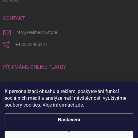
Kontakt
KONTAKT
info
@
realmerch.store
+420728405427
PŘIJÍMÁME ONLINE PLATBY
K personalizaci obsahu a reklam, poskytování funkcí
sociálních médií a analýze naší návštěvnosti využíváme
soubory cookies. Více informací
zde
.
Stav objednávky a vrácení zboží
Nastavení
Copyright 2026
RealMerch.store
. Všechna práva vyhrazena.
Upravit
nastavení cookies