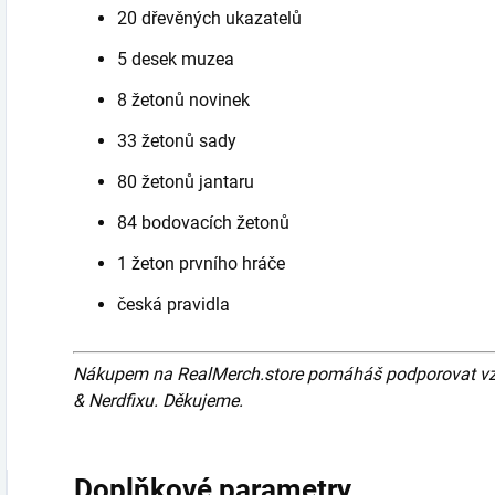
20 dřevěných ukazatelů
5 desek muzea
8 žetonů novinek
33 žetonů sady
80 žetonů jantaru
84 bodovacích žetonů
1 žeton prvního hráče
česká pravidla
Nákupem na RealMerch.store pomáháš podporovat vznik
& Nerdfixu. Děkujeme.
Doplňkové parametry