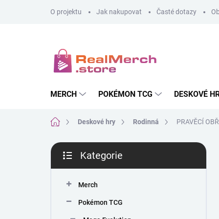
Přejít
O projektu
Jak nakupovat
Časté dotazy
Ob
na
obsah
MERCH
POKÉMON TCG
DESKOVÉ H
Domů
Deskové hry
Rodinná
PRAVĚCÍ OBŘ
P
Kategorie
o
Přeskočit
s
kategorie
t
Merch
r
a
Pokémon TCG
n