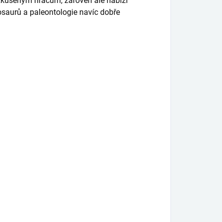
zkušeným hráčům, zároveň ale nabízí
osaurů a paleontologie navíc dobře