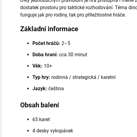
Díky jednoduchým pravidlům je hra přístupná i méně 
dostatek prostoru pro taktické rozhodování. Téma din
funguje jak pro rodiny, tak pro příležitostné hráče.
Základní informace
Počet hráčů:
2–5
Doba hraní:
cca 30 minut
Věk:
10+
Typ hry:
rodinná / strategická / karetní
Jazyk:
čeština
Obsah balení
65 karet
4 desky vykopávek