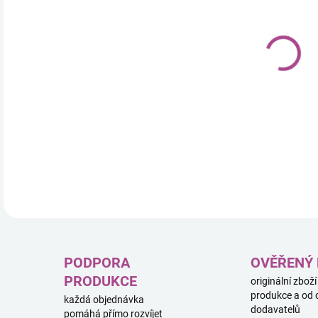
11.
Prav
dino
a je
DETA
PODPORA
OVĚŘENÝ
PRODUKCE
originální zboží
produkce a od 
každá objednávka
dodavatelů
pomáhá přímo rozvíjet