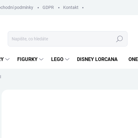
chodní podmínky
GDPR
Kontakt
Hledat
RY
FIGURKY
LEGO
DISNEY LORCANA
ONE
I
ZNAČKA:
SPACE COWBOYS
8
Měr
SK
cena
MŮŽ
DO: