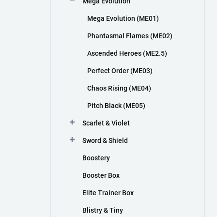
Mega Evolution
n
í
Mega Evolution (ME01)
p
a
Phantasmal Flames (ME02)
n
Ascended Heroes (ME2.5)
e
l
Perfect Order (ME03)
Chaos Rising (ME04)
Pitch Black (ME05)
Scarlet & Violet
Sword & Shield
Boostery
Booster Box
Elite Trainer Box
Blistry & Tiny