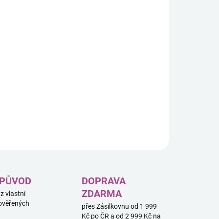
8.2026
−
+
Přidat do košíku
ěcí obři jsou rodinná strategická hra o budování muzea
saurů a sbírání fosilií. Hra je určena pro 2–5 hráčů od 10 let
dna partie trvá přibližně 30 minut.
ILNÍ INFORMACE
ZEPTAT SE
HLÍDAT
 PŮVOD
DOPRAVA
ZDARMA
 z vlastní
ověřených
přes Zásilkovnu od 1 999
Kč po ČR a od 2 999 Kč na