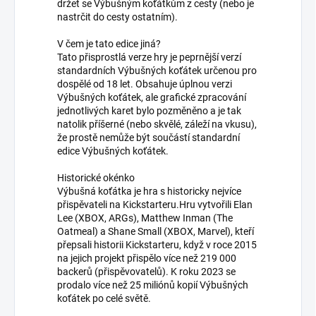
držet se Výbušným koťátkům z cesty (nebo je
nastrčit do cesty ostatním).
V čem je tato edice jiná?
Tato přisprostlá verze hry je peprnější verzí
standardních Výbušných koťátek určenou pro
dospělé od 18 let. Obsahuje úplnou verzi
Výbušných koťátek, ale grafické zpracování
jednotlivých karet bylo pozměněno a je tak
natolik příšerné (nebo skvělé, záleží na vkusu),
že prostě nemůže být součástí standardní
edice Výbušných koťátek.
Historické okénko
Výbušná koťátka je hra s historicky nejvíce
přispěvateli na Kickstarteru.Hru vytvořili Elan
Lee (XBOX, ARGs), Matthew Inman (The
Oatmeal) a Shane Small (XBOX, Marvel), kteří
přepsali historii Kickstarteru, když v roce 2015
na jejich projekt přispělo více než 219 000
backerů (přispěvovatelů). K roku 2023 se
prodalo více než 25 miliónů kopií Výbušných
koťátek po celé světě.