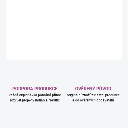
−
+
Přidat do košíku
Výbušná koťátka jsou extrémně strategickou verzí ruské rulety
(jen s koťátky). Hráči si dobírají karty, dokud si někdo nelízne
Výbušné koťátko, exploduje, umře a je vyřazen ze hry.
DETAILNÍ INFORMACE
ZEPTAT SE
HLÍDAT
PODPORA PRODUKCE
OVĚŘENÝ PŮVOD
každá objednávka pomáhá přímo
originální zboží z vlastní produkce
rozvíjet projekty Indian a Nerdfix
a od ověřených dodavatelů