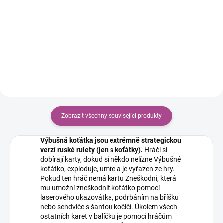
699 Kč
Do košíku
Do košíku
Zobrazit všechny související produkty
Výbušná koťátka jsou extrémně strategickou
verzí ruské rulety (jen s koťátky).
Hráči si
dobírají karty, dokud si někdo nelízne Výbušné
koťátko, exploduje, umře a je vyřazen ze hry.
Pokud ten hráč nemá kartu Zneškodni, která
mu umožní zneškodnit koťátko pomocí
laserového ukazovátka, podrbáním na bříšku
nebo sendviče s šantou kočičí. Úkolem všech
ostatních karet v balíčku je pomoci hráčům