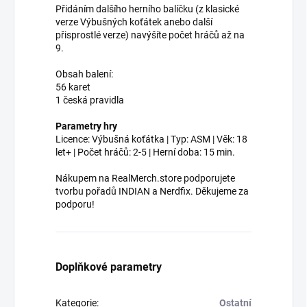
Přidáním dalšího herního balíčku (z klasické
verze Výbušných koťátek anebo další
přisprostlé verze) navýšíte počet hráčů až na
9.
Obsah balení:
56 karet
1 česká pravidla
Parametry hry
Licence: Výbušná koťátka | Typ: ASM | Věk: 18
let+ | Počet hráčů: 2-5 | Herní doba: 15 min.
Nákupem na RealMerch.store podporujete
tvorbu pořadů INDIAN a Nerdfix. Děkujeme za
podporu!
Doplňkové parametry
Kategorie
:
Ostatní