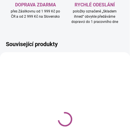
DOPRAVA ZDARMA
RYCHLÉ ODESLÁNÍ
přes Zásilkovnu od 1 999 Kč po
položky označené „Skladem
ČR a od 2 999 Kč na Slovensko
ihned“ obvykle předáváme
dopravci do 1 pracovního dne
Související produkty
SKLADEM IHNED
SKLADEM IHNED
(3 KS)
(3 KS)
Výbušná koťátka
Výbušná koťátka: Párty
karty
599 Kč