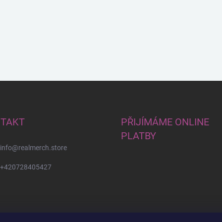
TAKT
PŘIJÍMÁME ONLINE
PLATBY
info
@
realmerch.store
+420728405427