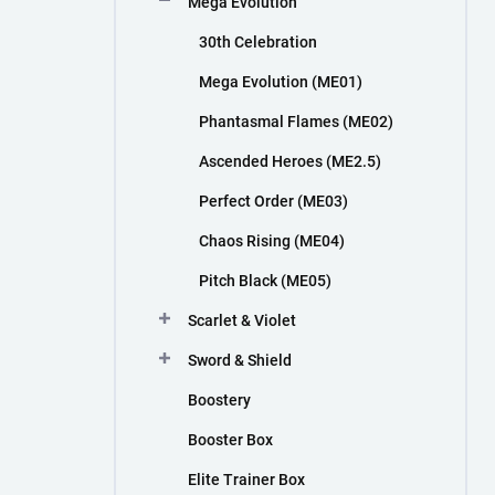
Mega Evolution
n
í
30th Celebration
p
a
Mega Evolution (ME01)
n
Phantasmal Flames (ME02)
e
l
Ascended Heroes (ME2.5)
Perfect Order (ME03)
Chaos Rising (ME04)
Pitch Black (ME05)
Scarlet & Violet
Sword & Shield
Boostery
Booster Box
Elite Trainer Box