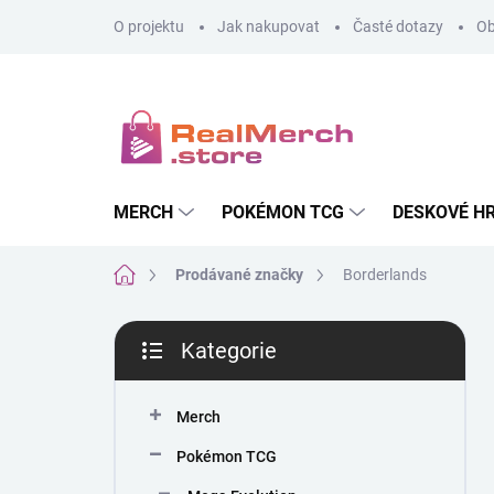
Přejít
O projektu
Jak nakupovat
Časté dotazy
Ob
na
obsah
MERCH
POKÉMON TCG
DESKOVÉ H
Domů
Prodávané značky
Borderlands
P
Kategorie
o
Přeskočit
s
kategorie
t
Merch
r
a
Pokémon TCG
n