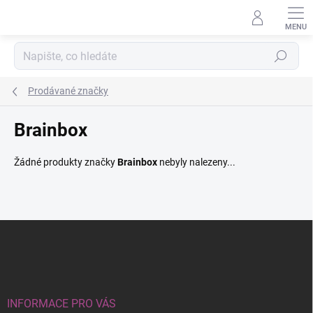
Přejít
na
obsah
Hledat
Prodávané značky
Brainbox
Žádné produkty značky
Brainbox
nebyly nalezeny...
Z
á
p
a
t
í
INFORMACE PRO VÁS