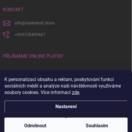
KONTAKT
info
@
realmerch.store
+420728405427
PŘIJÍMÁME ONLINE PLATBY
K personalizaci obsahu a reklam, poskytování funkcí
sociálních médií a analýze naší návštěvnosti využíváme
soubory cookies. Více informací
zde
.
Stav objednávky a vrácení zboží
Nastavení
Copyright 2026
RealMerch.store
. Všechna práva vyhrazena.
Upravit
nastavení cookies
Odmítnout
Souhlasím