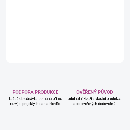
−
+
Přidat do košíku
Snili jste někdy o tom, že budete provozovatelem vlastní
zoologické zahrady? Splňte si sen s deskovou hrou: Zoo Tycoon!
DETAILNÍ INFORMACE
ZEPTAT SE
HLÍDAT
PODPORA PRODUKCE
OVĚŘENÝ PŮVOD
každá objednávka pomáhá přímo
originální zboží z vlastní produkce
rozvíjet projekty Indian a Nerdfix
a od ověřených dodavatelů