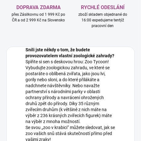
DOPRAVA ZDARMA
RYCHLÉ ODESLÁNÍ
přes Zásilkovnu od 1 999 Kč po
zboží skladem objednané do
ČR a od 2 999 Kč na Slovensko
16:00 expedujeme tentýž
pracovní den
Snili jste někdy o tom, že budete
provozovatelem vlastní zoologické zahrady?
Splňte si sen s deskovou hrou: Zoo Tycoon!
Vybudujte zoologickou zahradu, ve které se
postaráte o oblíbená zvířata, jako jsou lvi,
gorily nebo sloni, a do které přilákáte a
nadchnete návštěvníky. Nebo navažte
partnerství s národními parky v oblasti
ochrany přírody a navrácení ohrožených
druhů zpět do přírody. Díky 35 různým
zvířecím druhům (k většině z nich máte na
výběr z 236 krásných zvířecích figurek) máte
na výběr z mnoha možností.
Se svou „zoo v krabici“ můžete sledovat, jak se
zoo vašich snů stává skutečností přímo před
vašimi zraky!