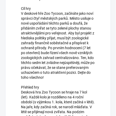
Cíl hry
V deskové hře Zoo Tycoon, začínáte jako noví
správci čtyř městských parků. Město usiluje o
nové uspořádání těchto parků a doufá, že
přidáním zvířat se tyto zelené plochy stanou
atraktivnějšími pro veřejnost. Aby byl projekt z
hlediska politiky přijat, musí být zoologické
zahrady finančně soběstačné a přispívat k
ochraně přírody. Po prvním hodnocení (7 let
po otevření) bude řízení všech nově vzniklých
zoologických zahrad centralizováno. Ten, kdo
těchto sedm let zvládne nejúspěšněji, může po
právu očekávat, že se stane preferovaným
uchazečem o tuto atraktivní pozici. Dejte do
toho všechno!
Přehled hry
Desková hra Zoo Tycoon se hraje na 7 kol
(let). Každé kolo je rozděleno na 4 roční
období (s výjimkou 1. kola, které začíná v létě).
Na jaře, kdy začíná rok, se narodí mláďata. V
létě se přijímají nová zvířata. Na podzim