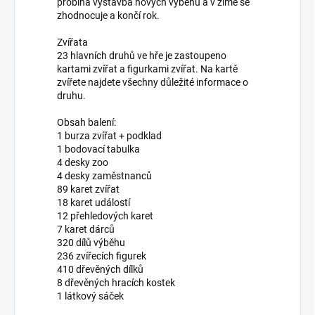
probíhá výstavba nových výběhů a v zimě se
zhodnocuje a končí rok.
Zvířata
23 hlavních druhů ve hře je zastoupeno
kartami zvířat a figurkami zvířat. Na kartě
zvířete najdete všechny důležité informace o
druhu.
Obsah balení:
1 burza zvířat + podklad
1 bodovací tabulka
4 desky zoo
4 desky zaměstnanců
89 karet zvířat
18 karet událostí
12 přehledových karet
7 karet dárců
320 dílů výběhu
236 zvířecích figurek
410 dřevěných dílků
8 dřevěných hracích kostek
1 látkový sáček