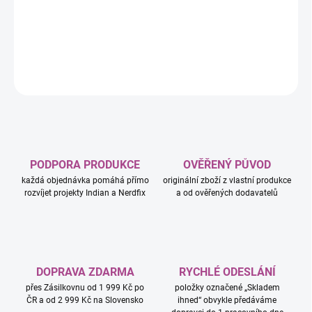
park. Malé děti od 2 let si můžou každý den hrát v zábavním parku
společně se známými postavičkami z jejich oblíbeného seriálu.
DETAILNÍ INFORMACE
ZEPTAT SE
HLÍDAT
PODPORA PRODUKCE
OVĚŘENÝ PŮVOD
každá objednávka pomáhá přímo
originální zboží z vlastní produkce
rozvíjet projekty Indian a Nerdfix
a od ověřených dodavatelů
DOPRAVA ZDARMA
RYCHLÉ ODESLÁNÍ
přes Zásilkovnu od 1 999 Kč po
položky označené „Skladem
ČR a od 2 999 Kč na Slovensko
ihned“ obvykle předáváme