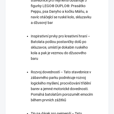
stavebnice pro nejmenší obsahuje 3
figurky LEGO® DUPLO®: Prasátko
Peppu, psa Danyho a kočku Máňu, a
navíc otáčející se ruské kolo, skluzavku
a džusový bar
Inspirativní prvky pro kreativní hraní –
Batolata pošlou postavičky dolů po
skluzavce, umístí je dokabin ruského
kola a pak je vezmou do džusového
baru
Rozvoj dovedností – Tato stavebnice v
zábavného parku podněcuje rozvoj
logického myšlení, procvičování třídění
barev a jemné motorické dovednosti.
Pomáhá batolatům porozumět emocím
během prvních zážitků
Tip na dárek pro nejmenší – Tato