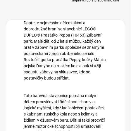
dopravci do 1 pracovního dne
Dopřejte nejmenším dětem akční a
dobrodružné hraní se stavebnicí LEGO®
DUPLO® Prasátko Peppa (10453) Zábavní
park. Malé děti od 2 let si můžou každý den
hrát v zábavním parku společně se známými
postavičkami z jejich oblíbeného seriálu.
Roztočí figurku prasátka Peppy, kočky Máni a
pejska Danyho na ruském kole a pak si užijí
spoustu zábavy na skluzavce, kde se
postavičky budou střídat.
Tato barevná stavebnice pomáhá malým
dětem procvičovat třídění podle barev a
logické myšlení, když ladí oblečení postaviček
s kabinami ruského kola nebo s kelímky a
židlemi v džusovém baru. Děti si také procvičí
jemné motorické schopnosti při umisťování