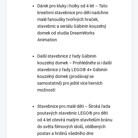
Dárek pro kluky i holky od 4 let – Tato
kreativní stavebnice pro děti nadchne
malé fanoušky tvořivých hraček,
stavebnic a seriálu Gábinin kouzelný
domek od studia DreamWorks
Animation
Další stavebnice z řady Gábinin
kouzelný domek – Prohlédněte si i další
stavebnice z řady LEGO® 4+ Gábinin
kouzelný domek (prodávají se
samostatně) pro ještě více herních
možností
Stavebnice pro malé děti – Široká řada
poutavých stavebnic LEGO® pro děti
od 4 let otevírá malým stavitelům bránu
do světa filmových idolů, oblíbených
postav a hrdinů všedního dne