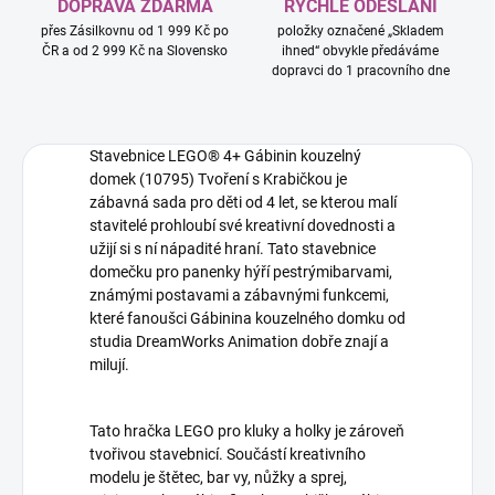
DOPRAVA ZDARMA
RYCHLÉ ODESLÁNÍ
přes Zásilkovnu od 1 999 Kč po
položky označené „Skladem
ČR a od 2 999 Kč na Slovensko
ihned“ obvykle předáváme
dopravci do 1 pracovního dne
Stavebnice LEGO® 4+ Gábinin kouzelný
domek (10795) Tvoření s Krabičkou je
zábavná sada pro děti od 4 let, se kterou malí
stavitelé prohloubí své kreativní dovednosti a
užijí si s ní nápadité hraní. Tato stavebnice
domečku pro panenky hýří pestrýmibarvami,
známými postavami a zábavnými funkcemi,
které fanoušci Gábinina kouzelného domku od
studia DreamWorks Animation dobře znají a
milují.
Tato hračka LEGO pro kluky a holky je zároveň
tvořivou stavebnicí. Součástí kreativního
modelu je štětec, bar vy, nůžky a sprej,