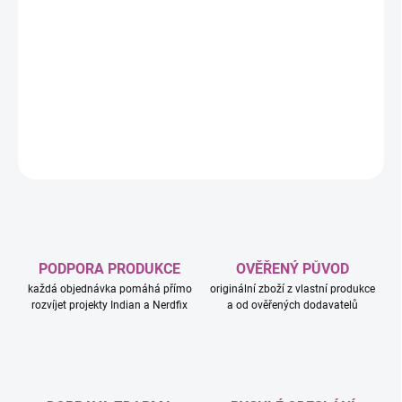
stavitelé prohloubí své kreativní dovednosti a užijí si s ní nápadité
hraní. Tato stavebnice domečku pro panenky hýří
pestrýmibarvami, známými postavami a zábavnými funkcemi,
které fanoušci Gábinina kouzelného domku od studia
DreamWorks Animation dobře znají a milují.
DETAILNÍ INFORMACE
ZEPTAT SE
HLÍDAT
PODPORA PRODUKCE
OVĚŘENÝ PŮVOD
každá objednávka pomáhá přímo
originální zboží z vlastní produkce
rozvíjet projekty Indian a Nerdfix
a od ověřených dodavatelů