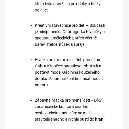
která byla navržena pro kluky a holky
od 4 let
Kreativní stavebnice pro děti – Součástí
je minipanenka Gábi, figurka Krabičky a
spousta uměleckých potřeb včetně
barev, štětce, nůžek a spreje
Hračka pro hraní rolí – Děti pomůžou
Gábi a Krabičce namalovat obrázek a
postavit model Gábinina kouzelného
domku. S pomocí žebříku dosáhnou až
nahoru
Zábavná hračka pro menší děti – Díky
začátečnické kostce a snadno
sestavitelným modelům se malí
stavitelé snadno a rychle pustí do hraní