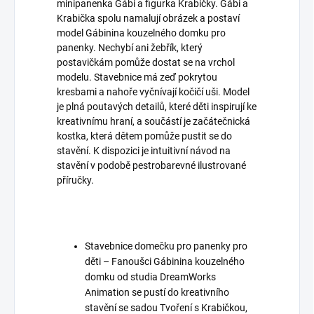
minipanenka Gábi a figurka Krabičky. Gábi a
Krabička spolu namalují obrázek a postaví
model Gábinina kouzelného domku pro
panenky. Nechybí ani žebřík, který
postavičkám pomůže dostat se na vrchol
modelu. Stavebnice má zeď pokrytou
kresbami a nahoře vyčnívají kočičí uši. Model
je plná poutavých detailů, které děti inspirují ke
kreativnímu hraní, a součástí je začátečnická
kostka, která dětem pomůže pustit se do
stavění. K dispozici je intuitivní návod na
stavění v podobě pestrobarevné ilustrované
příručky.
Stavebnice domečku pro panenky pro
děti – Fanoušci Gábinina kouzelného
domku od studia DreamWorks
Animation se pustí do kreativního
stavění se sadou Tvoření s Krabičkou,