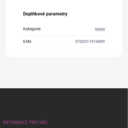
Doplňkové parametry
Kategorie
:
Icons
EAN
:
5702017416885
Z
á
p
a
t
í
INFORMACE PRO VÁS