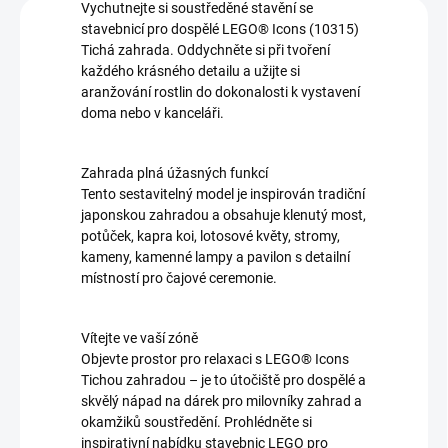
Vychutnejte si soustředěné stavění se
stavebnicí pro dospělé LEGO® Icons (10315)
Tichá zahrada. Oddychněte si při tvoření
každého krásného detailu a užijte si
aranžování rostlin do dokonalosti k vystavení
doma nebo v kanceláři.
Zahrada plná úžasných funkcí
Tento sestavitelný model je inspirován tradiční
japonskou zahradou a obsahuje klenutý most,
potůček, kapra koi, lotosové květy, stromy,
kameny, kamenné lampy a pavilon s detailní
místností pro čajové ceremonie.
Vítejte ve vaší zóně
Objevte prostor pro relaxaci s LEGO® Icons
Tichou zahradou – je to útočiště pro dospělé a
skvělý nápad na dárek pro milovníky zahrad a
okamžiků soustředění. Prohlédněte si
inspirativní nabídku stavebnic LEGO pro