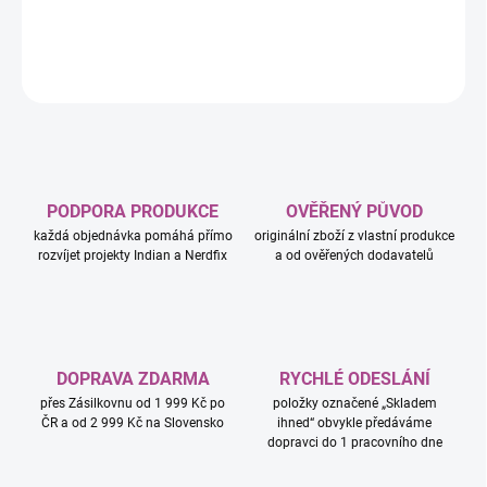
DETAILNÍ INFORMACE
ZEPTAT SE
HLÍDAT
PODPORA PRODUKCE
OVĚŘENÝ PŮVOD
každá objednávka pomáhá přímo
originální zboží z vlastní produkce
rozvíjet projekty Indian a Nerdfix
a od ověřených dodavatelů
DOPRAVA ZDARMA
RYCHLÉ ODESLÁNÍ
přes Zásilkovnu od 1 999 Kč po
položky označené „Skladem
ČR a od 2 999 Kč na Slovensko
ihned“ obvykle předáváme
dopravci do 1 pracovního dne