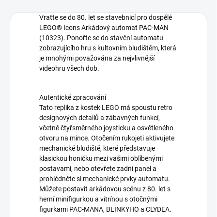
Vraťte se do 80. let se stavebnicí pro dospělé
LEGO® Icons Arkádový automat PAC-MAN
(10323). Ponořte se do stavění automatu
zobrazujícího hru s kultovním bludištěm, která
je mnohými považována za nejvlivnější
videohru všech dob.
Autentické zpracování
Tato replika z kostek LEGO má spoustu retro
designových detailů a zábavných funkcí,
včetně čtyřsměrného joysticku a osvětleného
otvoru na mince. Otočením rukojeti aktivujete
mechanické bludiště, které představuje
klasickou honičku mezi vašimi oblíbenými
postavami, nebo otevřete zadní panel a
prohlédněte si mechanické prvky automatu.
Můžete postavit arkádovou scénu z 80. let s
herní minifigurkou a vitrínou s otočnými
figurkami PAC-MANA, BLINKYHO a CLYDEA.