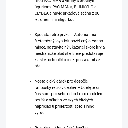
hrou PAC-MAN a vitríny s otočnými
figurkami PAC-MANA, BLINKYHO a
CLYDEA a navíc arkádová scéna z 80.
let s herní minifigurkou
Spousta retro prvků – Automat má
čtyřsměrný joystick, osvětlený otvor na
mince, nastavitelný ukazatel skóre hry a
mechanické bludiště, které představuje
klasickou honičku mezi postavami ve
hře
Nostalgický dárek pro dospělé
fanoušky retro videoher – Udělejte si
čas sami pro sebe nebo tímto modelem
potěšte někoho ze svých blízkých
například u příležitosti speciálního
výročí
Rozměry – Model Arkádového