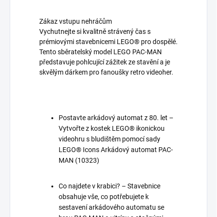
Zákaz vstupu nehráčům
Vychutnejte si kvalitně strávený čas s
prémiovými stavebnicemi LEGO® pro dospělé.
Tento sběratelský model LEGO PAC-MAN
představuje pohlcující zážitek ze stavění a je
skvělým dárkem pro fanoušky retro videoher.
Postavte arkádový automat z 80. let –
Vytvořte z kostek LEGO® ikonickou
videohru s bludištěm pomocí sady
LEGO® Icons Arkádový automat PAC-
MAN (10323)
Co najdete v krabici? – Stavebnice
obsahuje vše, co potřebujete k
sestavení arkádového automatu se