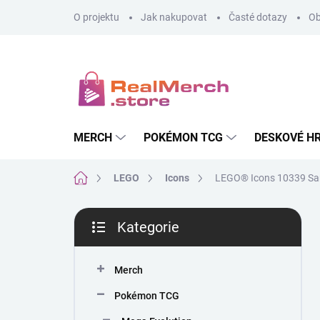
Přejít
O projektu
Jak nakupovat
Časté dotazy
Ob
na
obsah
MERCH
POKÉMON TCG
DESKOVÉ H
Domů
LEGO
Icons
LEGO® Icons 10339 Sa
P
Kategorie
o
Přeskočit
s
kategorie
t
Merch
r
a
Pokémon TCG
n