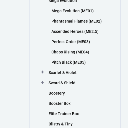
Mega Evolution
n
í
Mega Evolution (ME01)
p
a
Phantasmal Flames (ME02)
n
Ascended Heroes (ME2.5)
e
l
Perfect Order (ME03)
Chaos Rising (ME04)
Pitch Black (ME05)
Scarlet & Violet
Sword & Shield
Boostery
Booster Box
Elite Trainer Box
Blistry & Tiny