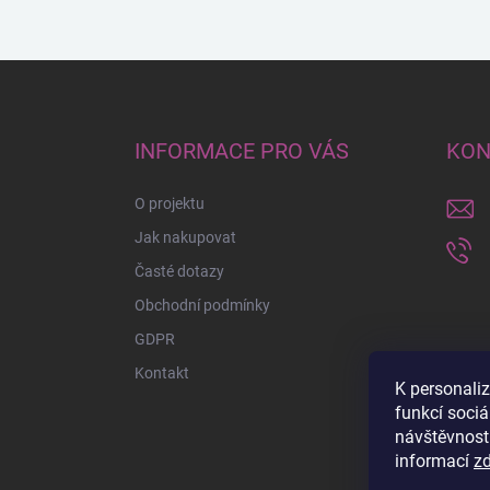
Z
á
p
a
INFORMACE PRO VÁS
KON
t
í
O projektu
Jak nakupovat
Časté dotazy
Obchodní podmínky
GDPR
Kontakt
K personali
funkcí sociá
návštěvnost
informací
z