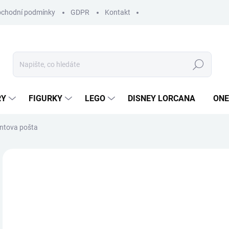
chodní podmínky
GDPR
Kontakt
Hledat
RY
FIGURKY
LEGO
DISNEY LORCANA
ONE
ntova pošta
ZNAČKA:
LEGO
2 
Měr
MO
cena
Vyde