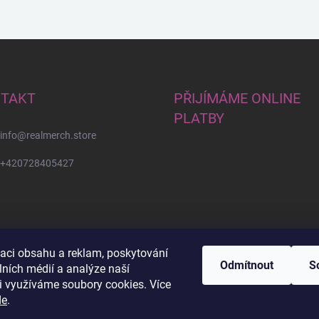
TAKT
PŘIJÍMÁME ONLINE
PLATBY
info
@
realmerch.store
+420728405427
zaci obsahu a reklam, poskytování
Odmítnout
S
lních médií a analýze naší
i využíváme soubory cookies. Více
Stav objednávky a vrácení zboží
de
.