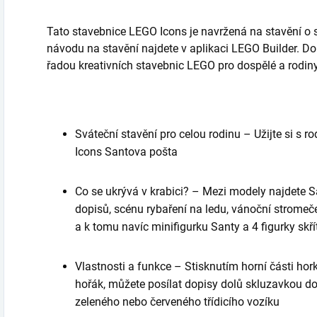
Tato stavebnice LEGO Icons je navržená na stavění o sa
návodu na stavění najdete v aplikaci LEGO Builder. Dop
řadou kreativních stavebnic LEGO pro dospělé a rodiny
Sváteční stavění pro celou rodinu – Užijte si s
Icons Santova pošta
Co se ukrývá v krabici? – Mezi modely najdete S
dopisů, scénu rybaření na ledu, vánoční stromeč
a k tomu navíc minifigurku Santy a 4 figurky skří
Vlastnosti a funkce – Stisknutím horní části ho
hořák, můžete posílat dopisy dolů skluzavkou do 
zeleného nebo červeného třídicího vozíku