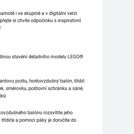
motě i ve skupině a v digitální verzi
řejte si chvíle odpočinku s inspirativní
.
 rodinou stavění detailního modelu LEGO®
antovu poštu, horkovzdušný balón, třídič
ek, směrovku, poštovní schránku a sáně,
tků
rkovzdušného balónu rozsvítíte jeho
třídiče a pomocí páky je doručíte do