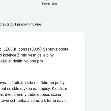
Slovensko
ravci do 1 pracovního dne
icí LEGO® Icons (10339) Santova pošta,
o kolekce Zimní vesnice je plný
akže je ideální volbou pro
na s útulným krbem, třídírnou pošty,
kout se skluzavkou na dopisy. K dalším
m, dvousměrný třídič dopisů, scéna
tovní schránka a sáně, a k tomu navíc