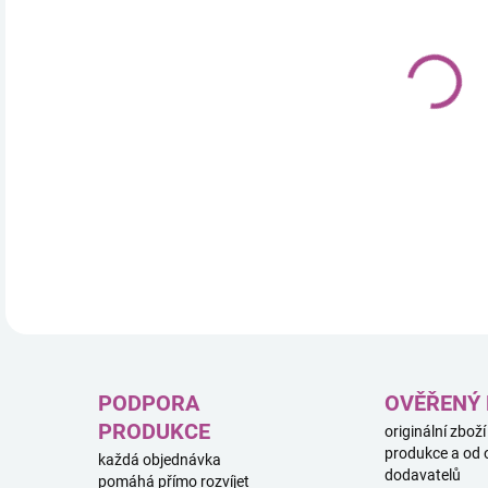
Icon
nádh
okouz
ideá
DETA
PODPORA
OVĚŘENÝ
PRODUKCE
originální zboží
produkce a od 
každá objednávka
dodavatelů
pomáhá přímo rozvíjet