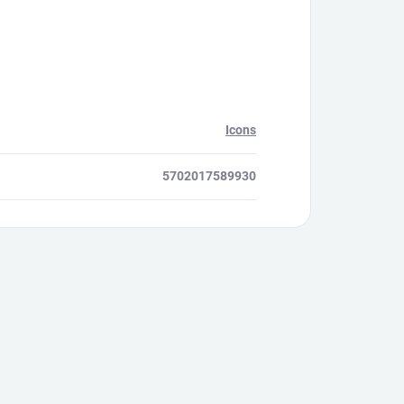
Icons
5702017589930