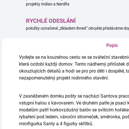
projekty Indian a Nerdfix
RYCHLÉ ODESLÁNÍ
položky označené „Skladem ihned“ obvykle předáváme dop
Popis
Vydejte se na kouzelnou cestu se se sváteční stavebn
která ozdobí každý domov. Tento nádherný přírůstek d
okouzlujících detailů a hodí se pro pro děti i dospělé, t
nezapomenutelný projekt rodinného stavění.
V zasněženém domku pošty se nachází Santova pracov
vstupní halou s kávovarem. Ve druhém patře je psací 
modelům patří horkovzdušný balón se svítícím hořáke
rybaření pod ledem, vánoční stromeček, směrovka, poš
minifigurka Santy a 4 figurky skřítků.