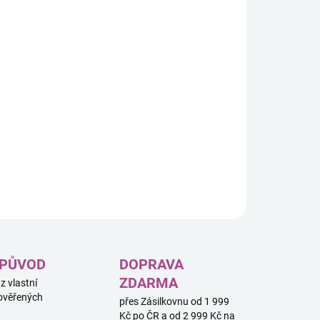
s (10339) Santova pošta, která ozdobí každý domov. Tento
erný přírůstek do kolekce Zimní vesnice je plný
lujících detailů a hodí se pro pro děti i dospělé, takže je
lní volbou pro nezapomenutelný projekt rodinného stavění.
ILNÍ INFORMACE
ZEPTAT SE
HLÍDAT
 PŮVOD
DOPRAVA
ZDARMA
 z vlastní
ověřených
přes Zásilkovnu od 1 999
Kč po ČR a od 2 999 Kč na