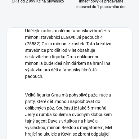
ČR a od 2 999 Kč na Slovensko
ihned“ obvykle předáváme
dopravci do 1 pracovního dne
Udělejte radost malému fanouškovi hraček s
mimoni stavebnicí LEGO® Já padouch 4
(75582) Gru a mimoni z kostek. Tato kreativní
stavebnice pro děti od 9 let obsahuje
sestavitelnou figurku Grua obklopenou
mimoni a bude ideálním dárkem na hraní i na
výstavku pro děti a fanoušky filmů Já
padouch.
Velká figurka Grua má pohyblivé paže, ruce a
prsty, které děti mohou napolohovat do
oblíbených póz. Součástí jé také 5 mimoňů:
Jerry s rumba koulemi a ovocným kloboukem,
tajný agent Dave s vrtulkou na hlavě a
vysílačkou, mimoň Beedoo s megafonem, Mel
hrající na ukulele a Kevin se zbraní odpalující