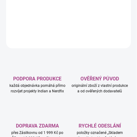
kreativní stavebnice pro děti od 9 let obsahuje sestavitelnou
figurku Grua obklopenou mimoni a bude ideálním dárkem na hraní
i na výstavku pro děti a fanoušky filmů Já padouch.
DETAILNÍ INFORMACE
ZEPTAT SE
HLÍDAT
PODPORA PRODUKCE
OVĚŘENÝ PŮVOD
každá objednávka pomáhá přímo
originální zboží z vlastní produkce
rozvíjet projekty Indian a Nerdfix
a od ověřených dodavatelů
DOPRAVA ZDARMA
RYCHLÉ ODESLÁNÍ
přes Zásilkovnu od 1 999 Kč po
položky označené „Skladem