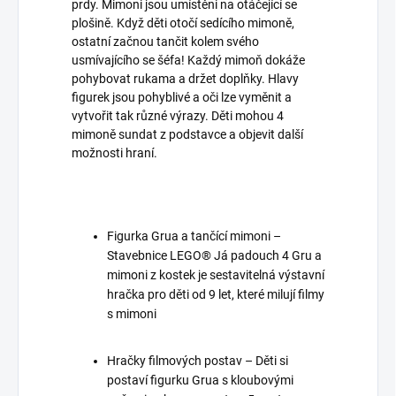
prdy. Mimoni jsou umístěni na otáčející se
plošině. Když děti otočí sedícího mimoně,
ostatní začnou tančit kolem svého
usmívajícího se šéfa! Každý mimoň dokáže
pohybovat rukama a držet doplňky. Hlavy
figurek jsou pohyblivé a oči lze vyměnit a
vytvořit tak různé výrazy. Děti mohou 4
mimoně sundat z podstavce a objevit další
možnosti hraní.
Figurka Grua a tančící mimoni –
Stavebnice LEGO® Já padouch 4 Gru a
mimoni z kostek je sestavitelná výstavní
hračka pro děti od 9 let, které milují filmy
s mimoni
Hračky filmových postav – Děti si
postaví figurku Grua s kloubovými