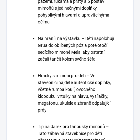
pažemi, rukama a prsty a 5 postav
mimoňů s jedinečnými doplňky,
pohyblivými hlavami a upravitelnýma
očima
Na hraní i na výstavku – Děti napolohují
Grua do oblíbených póz a poté otočí
sedícího mimoně Mela, aby ostatní
začali tančit kolem svého šéfa
Hračky s mimoni pro děti – Ve
stavebnici najdete autentické doplňky,
včetně rumba koulí, ovocného
klobouku, vrtulky na hlavu, vysílačky,
megafonu, ukulele a zbraně odpalující
prdy
Tip na dárek pro fanoušky mimoňů –
Tato zábavná stavebnice pro děti