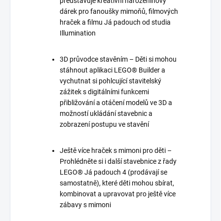
představuje kreativní narozeninový
dárek pro fanoušky mimoňů, filmových
hraček a filmu Já padouch od studia
Illumination
3D průvodce stavěním – Děti si mohou
stáhnout aplikaci LEGO® Builder a
vychutnat si pohlcující stavitelský
zážitek s digitálními funkcemi
přibližování a otáčení modelů ve 3D a
možností ukládání stavebnic a
zobrazení postupu ve stavění
Ještě více hraček s mimoni pro děti –
Prohlédněte si i další stavebnice z řady
LEGO® Já padouch 4 (prodávají se
samostatně), které děti mohou sbírat,
kombinovat a upravovat pro ještě více
zábavy s mimoni