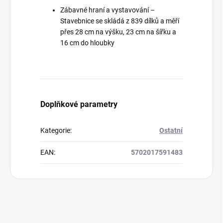
Zábavné hraní a vystavování –
Stavebnice se skládá z 839 dílků a měří
přes 28 cm na výšku, 23 cm na šířku a
16 cm do hloubky
Doplňkové parametry
Kategorie
:
Ostatní
EAN
:
5702017591483