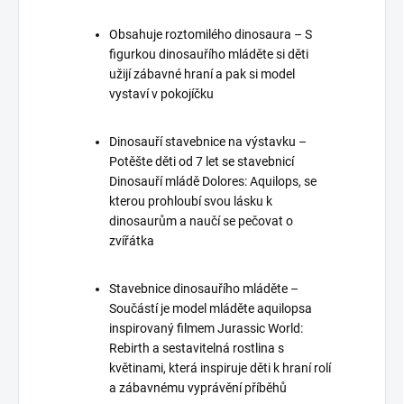
Obsahuje roztomilého dinosaura – S
figurkou dinosauřího mláděte si děti
užijí zábavné hraní a pak si model
vystaví v pokojíčku
Dinosauří stavebnice na výstavku –
Potěšte děti od 7 let se stavebnicí
Dinosauří mládě Dolores: Aquilops, se
kterou prohloubí svou lásku k
dinosaurům a naučí se pečovat o
zvířátka
Stavebnice dinosauřího mláděte –
Součástí je model mláděte aquilopsa
inspirovaný filmem Jurassic World:
Rebirth a sestavitelná rostlina s
květinami, která inspiruje děti k hraní rolí
a zábavnému vyprávění příběhů