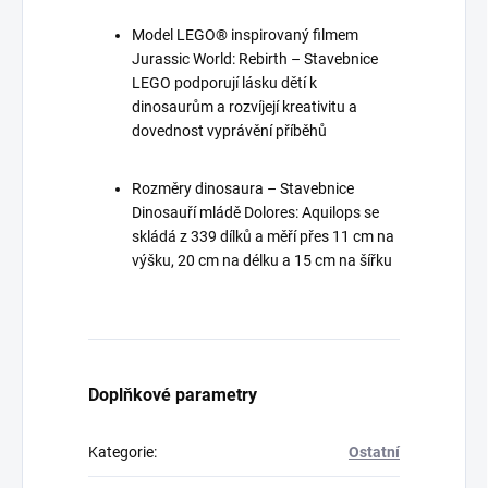
Model LEGO® inspirovaný filmem
Jurassic World: Rebirth – Stavebnice
LEGO podporují lásku dětí k
dinosaurům a rozvíjejí kreativitu a
dovednost vyprávění příběhů
Rozměry dinosaura – Stavebnice
Dinosauří mládě Dolores: Aquilops se
skládá z 339 dílků a měří přes 11 cm na
výšku, 20 cm na délku a 15 cm na šířku
Doplňkové parametry
Kategorie
:
Ostatní