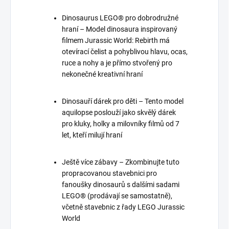
Dinosaurus LEGO® pro dobrodružné
hraní – Model dinosaura inspirovaný
filmem Jurassic World: Rebirth má
otevírací čelist a pohyblivou hlavu, ocas,
ruce a nohy a je přímo stvořený pro
nekonečné kreativní hraní
Dinosauří dárek pro děti – Tento model
aquilopse poslouží jako skvělý dárek
pro kluky, holky a milovníky filmů od 7
let, kteří milují hraní
Ještě více zábavy – Zkombinujte tuto
propracovanou stavebnici pro
fanoušky dinosaurů s dalšími sadami
LEGO® (prodávají se samostatně),
včetně stavebnic z řady LEGO Jurassic
World