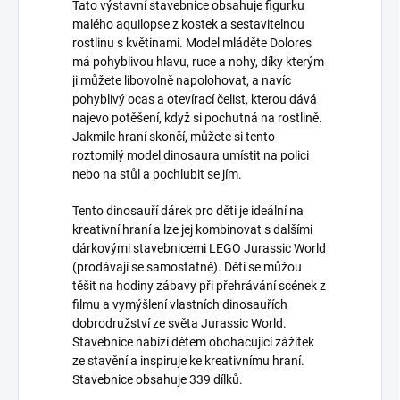
Tato výstavní stavebnice obsahuje figurku
malého aquilopse z kostek a sestavitelnou
rostlinu s květinami. Model mláděte Dolores
má pohyblivou hlavu, ruce a nohy, díky kterým
ji můžete libovolně napolohovat, a navíc
pohyblivý ocas a otevírací čelist, kterou dává
najevo potěšení, když si pochutná na rostlině.
Jakmile hraní skončí, můžete si tento
roztomilý model dinosaura umístit na polici
nebo na stůl a pochlubit se jím.
Tento dinosauří dárek pro děti je ideální na
kreativní hraní a lze jej kombinovat s dalšími
dárkovými stavebnicemi LEGO Jurassic World
(prodávají se samostatně). Děti se můžou
těšit na hodiny zábavy při přehrávání scének z
filmu a vymýšlení vlastních dinosauřích
dobrodružství ze světa Jurassic World.
Stavebnice nabízí dětem obohacující zážitek
ze stavění a inspiruje ke kreativnímu hraní.
Stavebnice obsahuje 339 dílků.