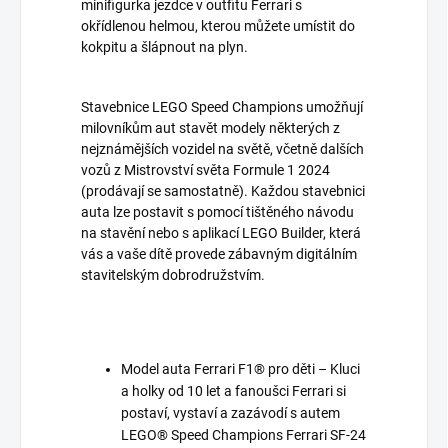
minifigurka jezdce v outfitu Ferrari s
okřídlenou helmou, kterou můžete umístit do
kokpitu a šlápnout na plyn.
Stavebnice LEGO Speed Champions umožňují
milovníkům aut stavět modely některých z
nejznámějších vozidel na světě, včetně dalších
vozů z Mistrovství světa Formule 1 2024
(prodávají se samostatně). Každou stavebnici
auta lze postavit s pomocí tištěného návodu
na stavění nebo s aplikací LEGO Builder, která
vás a vaše dítě provede zábavným digitálním
stavitelským dobrodružstvím.
Model auta Ferrari F1® pro děti – Kluci
a holky od 10 let a fanoušci Ferrari si
postaví, vystaví a zazávodí s autem
LEGO® Speed Champions Ferrari SF-24