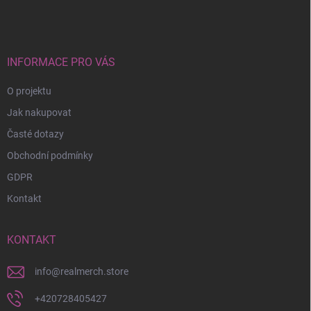
á
p
a
t
í
INFORMACE PRO VÁS
O projektu
Jak nakupovat
Časté dotazy
Obchodní podmínky
GDPR
Kontakt
KONTAKT
info
@
realmerch.store
+420728405427