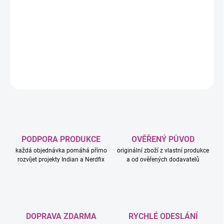
Závodní auto Ferrari SF-24 F1® s řidičem. Model vozu Ferrari se
pyšní detaily inspirovanými skutečným vozem, který soutěžil ve
Formuli 1 v roce 2024, a děti i dospělí sběratelé aut si ho můžou
postavit, vystavit a závodit s ním.
DETAILNÍ INFORMACE
ZEPTAT SE
HLÍDAT
PODPORA PRODUKCE
OVĚŘENÝ PŮVOD
každá objednávka pomáhá přímo
originální zboží z vlastní produkce
rozvíjet projekty Indian a Nerdfix
a od ověřených dodavatelů
DOPRAVA ZDARMA
RYCHLÉ ODESLÁNÍ