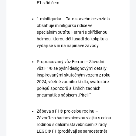
F1 s řidičem
1 minifigurka – Tato stavebnice vozidla
obsahuje minifigurku řidiče ve
speciálním outfitu Ferrari s okřídlenou
helmou, kterou děti usadí do kokpitu a
vydají se s ní na napínavé závody
Propracovaný vůz Ferrari – Závodní
vůz F1® se pyšní designovými detaily
inspirovanými skutečným vozem z roku
2024, včetně zadního křídla, svatozáře,
polepů sponzorů a širších zadních
pneumatik s nápisem „Pirelli“
Zábava s F1® pro celou rodinu –
Závoďte o šachovnicovou vlajku s celou
rodinou s dalšími stavebnicemi z řady
LEGO® F1 (prodávají se samostatně)