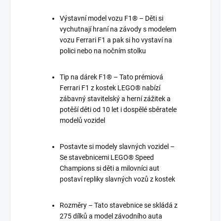
Výstavní model vozu F1® – Děti si
vychutnají hraní na závody s modelem
vozu Ferrari F1 a pak si ho vystaví na
polici nebo na nočním stolku
Tip na dárek F1® – Tato prémiová
Ferrari F1 z kostek LEGO® nabízí
zábavný stavitelský a herní zážitek a
potěší děti od 10 let i dospělé sběratele
modelů vozidel
Postavte si modely slavných vozidel –
Se stavebnicemi LEGO® Speed
Champions si děti a milovníci aut
postaví repliky slavných vozů z kostek
Rozměry – Tato stavebnice se skládá z
275 dílků a model závodního auta