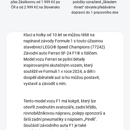
přes Zásilkovnu od 1 999 Kč po
položky označené „Skladem
ČR a od 2 999 Kč na Slovensko
ihned“ obvykle předáváme
dopravci do 1 pracovního dne
Kluci a holky od 10 let se můžou těšit na
napínavé závody Formule 1 s touto úžasnou
stavebnicí LEGO® Speed Champions (77242)
Závodní auto Ferrari SF-24 F1® s řidičem.
Model vozu Ferrari se pyšní detaily
inspirovanými skutečným vozem, který
soutěžil ve Formuli 1 v roce 2024, a děti i
dospělí sběratelé aut si ho můžou postavit,
vystavit a závodit s ním.
Tento model vozu F1 má kokpit, který lze
otevřít zvednutím svatozáře, zadní křídlo,
rovnoběžníkovou nápravu, polepy sponzorů a
širší zadní pneumatiky s nápisem „Pirelli“.
Součástí závodního auta F1 je také