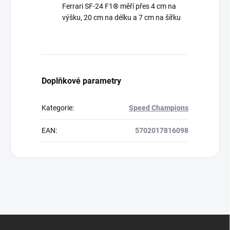
Ferrari SF-24 F1® měří přes 4 cm na
výšku, 20 cm na délku a 7 cm na šířku
Doplňkové parametry
Kategorie
:
Speed Champions
EAN
:
5702017816098
Z