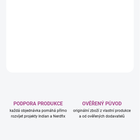
−
+
Přidat do košíku
Rozviňte svou vědu a svou armádu, postavte vznešené budovy a
veďte svou civilizaci k vítězství! Ve hře 7 divů světa: Duel je každý
hráč vůdcem vlastní civilizace a bude za ni stavět budovy a divy
světa.
DETAILNÍ INFORMACE
ZEPTAT SE
HLÍDAT
PODPORA PRODUKCE
OVĚŘENÝ PŮVOD
každá objednávka pomáhá přímo
originální zboží z vlastní produkce
rozvíjet projekty Indian a Nerdfix
a od ověřených dodavatelů