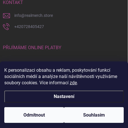
KONTAKT
info
@
realmerch.store
+420728405427
PŘIJÍMÁME ONLINE PLATBY
K personalizaci obsahu a reklam, poskytování funkcí
sociálních médií a analýze naší návštěvnosti využíváme
soubory cookies. Více informací
zde
.
Stav objednávky a vrácení zboží
Nastavení
Copyright 2026
RealMerch.store
. Všechna práva vyhrazena.
Upravit
nastavení cookies
Odmítnout
Souhlasím
Vytvořil Shoptet