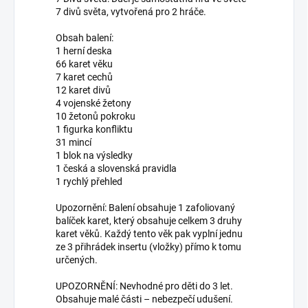
7 divů světa, vytvořená pro 2 hráče.
Obsah balení:
1 herní deska
66 karet věku
7 karet cechů
12 karet divů
4 vojenské žetony
10 žetonů pokroku
1 figurka konfliktu
31 mincí
1 blok na výsledky
1 česká a slovenská pravidla
1 rychlý přehled
Upozornění: Balení obsahuje 1 zafoliovaný
balíček karet, který obsahuje celkem 3 druhy
karet věků. Každý tento věk pak vyplní jednu
ze 3 přihrádek insertu (vložky) přímo k tomu
určených.
UPOZORNĚNÍ: Nevhodné pro děti do 3 let.
Obsahuje malé části – nebezpečí udušení.