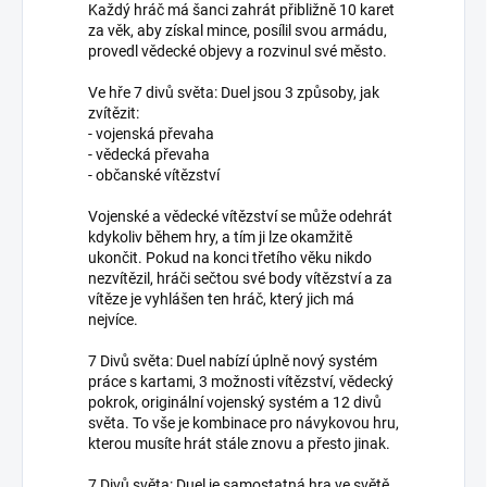
Každý hráč má šanci zahrát přibližně 10 karet
za věk, aby získal mince, posílil svou armádu,
provedl vědecké objevy a rozvinul své město.
Ve hře 7 divů světa: Duel jsou 3 způsoby, jak
zvítězit:
- vojenská převaha
- vědecká převaha
- občanské vítězství
Vojenské a vědecké vítězství se může odehrát
kdykoliv během hry, a tím ji lze okamžitě
ukončit. Pokud na konci třetího věku nikdo
nezvítězil, hráči sečtou své body vítězství a za
vítěze je vyhlášen ten hráč, který jich má
nejvíce.
7 Divů světa: Duel nabízí úplně nový systém
práce s kartami, 3 možnosti vítězství, vědecký
pokrok, originální vojenský systém a 12 divů
světa. To vše je kombinace pro návykovou hru,
kterou musíte hrát stále znovu a přesto jinak.
7 Divů světa: Duel je samostatná hra ve světě