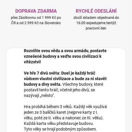
DOPRAVA ZDARMA
RYCHLÉ ODESLÁNÍ
přes Zásilkovnu od 1 999 Kč po
zboží skladem objednané do
ČR a od 2 999 Kč na Slovensko
16:00 expedujeme tentýž
pracovní den
Rozviňte svou vědu a svou armádu, postavte
vznešené budovy a veďte svou civilizaci k
vítězství!
Ve hře 7 divů světa: Duel je každý hráč
vůdcem vlastní civilizace a bude za ni stavět
budovy a divy světa.
Všechny budovy, které
postavil tento hráč, včetně jeho divů, se
nazývají „město“.
Hra probíhá během 3 věků. Každý věk využívá
jeden ze 3 balíčků karet (nejprve karty z I.
věku, poté ze II. věku a nakonec ze III. věku).
Každá karta věku představuje budovu.
Tyto věky se hrají podobným způsobem.