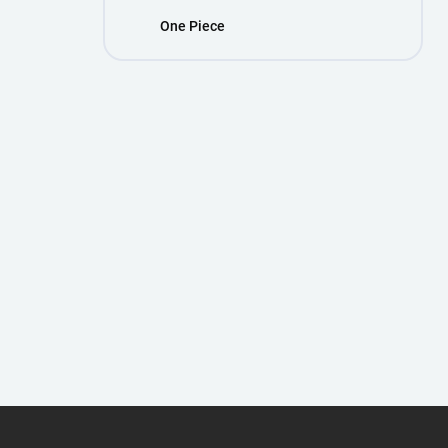
One Piece
Z
á