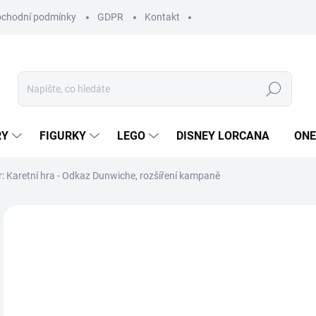
chodní podmínky
GDPR
Kontakt
Hledat
RY
FIGURKY
LEGO
DISNEY LORCANA
ONE
: Karetní hra - Odkaz Dunwiche, rozšíření kampaně
ZNAČKA:
FANTASY FLIGHT GAMES
1 
Měr
SK
cena
MŮŽ
DO: