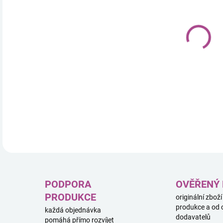
11.
„Nik
nedá
nepo
DETA
PODPORA
OVĚŘENÝ
PRODUKCE
originální zboží
produkce a od 
každá objednávka
dodavatelů
pomáhá přímo rozvíjet