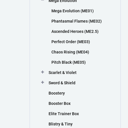
Mega Evolution
n
í
Mega Evolution (ME01)
p
a
Phantasmal Flames (ME02)
n
Ascended Heroes (ME2.5)
e
l
Perfect Order (ME03)
Chaos Rising (ME04)
Pitch Black (ME05)
Scarlet & Violet
Sword & Shield
Boostery
Booster Box
Elite Trainer Box
Blistry & Tiny