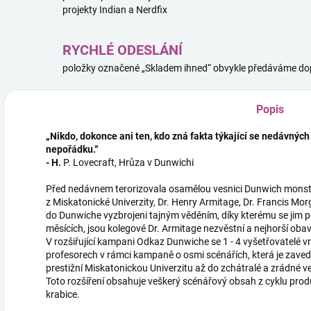
projekty Indian a Nerdfix
RYCHLÉ ODESLÁNÍ
položky označené „Skladem ihned“ obvykle předáváme dop
Popis
„Nikdo, dokonce ani ten, kdo zná fakta týkající se nedávných
nepořádku.“
- H.
P. Lovecraft, Hrůza v Dunwichi
Před nedávnem terorizovala osamělou vesnici Dunwich monstróz
z Miskatonické Univerzity, Dr. Henry Armitage, Dr. Francis Morg
do Dunwiche vyzbrojeni tajným věděním, díky kterému se jim pod
měsících, jsou kolegové Dr. Armitage nezvěstní a nejhorší oba
V rozšiřující kampani Odkaz Dunwiche se 1 - 4 vyšetřovatelé
profesorech v rámci kampaně o osmi scénářích, která je zave
prestižní Miskatonickou Univerzitu až do zchátralé a zrádné 
Toto rozšíření obsahuje veškerý scénářový obsah z cyklu pro
krabice.