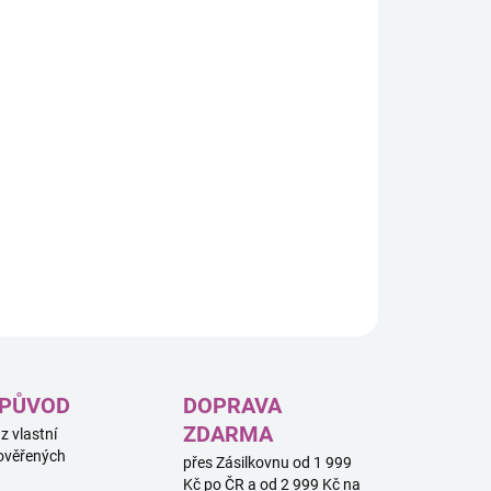
8.2026
−
+
Přidat do košíku
do, dokonce ani ten, kdo zná fakta týkající se
vných událostí, nedovede říci, co je s Dunwichem v
řádku.“ - H. P.
ILNÍ INFORMACE
ZEPTAT SE
HLÍDAT
 PŮVOD
DOPRAVA
ZDARMA
 z vlastní
ověřených
přes Zásilkovnu od 1 999
Kč po ČR a od 2 999 Kč na