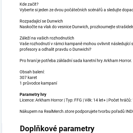
Kde začít?
Vyberte si jeden ze dvou počátečních scénářů a sledujte dop
Rozpadající se Dunwich
Naskočte na vlak do vesnice Dunwich, prozkoumejte strašidelné
Záleží na vašich rozhodnutích
Vaše rozhodnutí v rámci kampaně mohou ovlivnit následující 
profesory a odhalit pravdu o Dunwichi?
Pro hraní je potřeba základní sada karetní hry Arkham Horror.
Obsah balení:
307 karet
1 průvodce kampaní
Parametry hry
Licence: Arkham Horror | Typ: FFG | Věk: 14 let+ | Počet hráčů: 
Nákupem na RealMerch.store podporujete tvorbu pořadů INDI
Doplňkové parametry