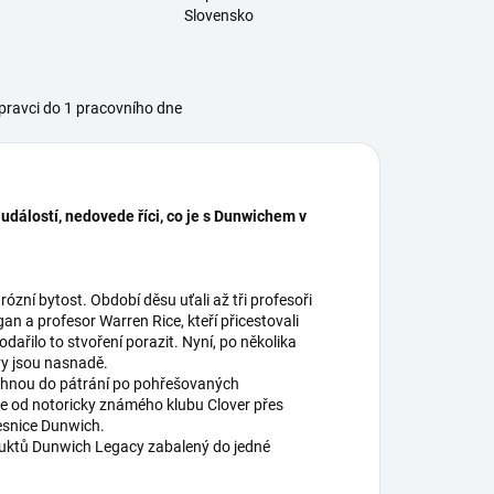
Slovensko
ravci do 1 pracovního dne
 událostí, nedovede říci, co je s Dunwichem v
ní bytost. Období děsu uťali až tři profesoři
an a profesor Warren Rice, kteří přicestovali
ařilo to stvoření porazit. Nyní, po několika
vy jsou nasnadě.
 vrhnou do pátrání po pohřešovaných
de od notoricky známého klubu Clover přes
vesnice Dunwich.
duktů Dunwich Legacy zabalený do jedné