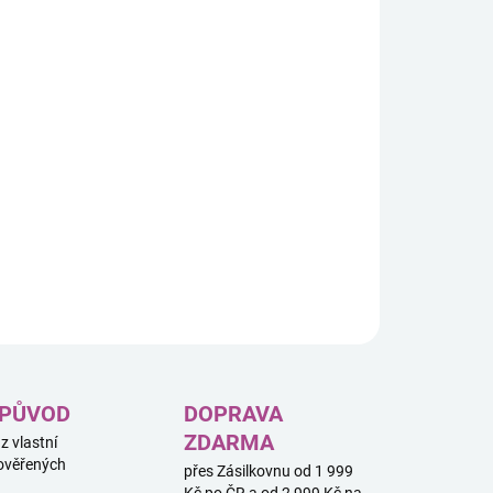
8.2026
−
+
Přidat do košíku
PERATIVNÍ DESKOVÁ HRA ZASAZENÁ DO SVĚTA
ASSIN’S CREED® ZAHRAJTE SI PŘÍBĚHOVOU KAMPAŇ S
EPIZODAMI ZASAZENÝMI DO BENÁTEK, SRDCE ITALSKÉ
SANCE. Vyberte si své asasíny s unikátními schopnostmi.
ILNÍ INFORMACE
ZEPTAT SE
HLÍDAT
 PŮVOD
DOPRAVA
ZDARMA
 z vlastní
ověřených
přes Zásilkovnu od 1 999