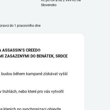
Kč po ČR a od 2 999 Kč na
Slovensko
ravci do 1 pracovního dne
A ASSASSIN’S CREED®
MI ZASAZENÝMI DO BENÁTEK, SRDCE
 budou během kampaně získávat vyšší
v truhlách, nebo které pro vás vytvořil
e kterých po synchronizaci objevíte