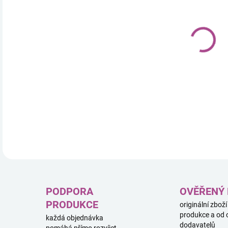
11.
KOO
ASS
26 
RENE
DETA
PODPORA
OVĚŘENÝ
PRODUKCE
originální zboží
produkce a od 
každá objednávka
dodavatelů