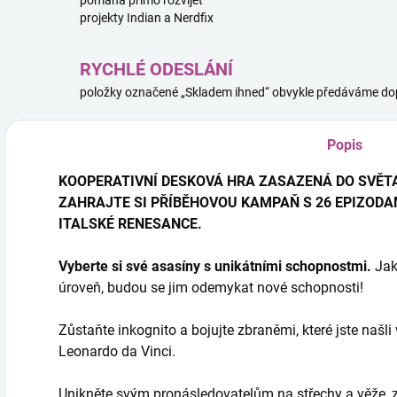
pomáhá přímo rozvíjet
projekty Indian a Nerdfix
RYCHLÉ ODESLÁNÍ
položky označené „Skladem ihned“ obvykle předáváme dop
Popis
KOOPERATIVNÍ DESKOVÁ HRA ZASAZENÁ DO SVĚT
ZAHRAJTE SI PŘÍBĚHOVOU KAMPAŇ S 26 EPIZODA
ITALSKÉ RENESANCE.
Vyberte si své asasíny s unikátními schopnostmi.
Jak
úroveň, budou se jim odemykat nové schopnosti!
Zůstaňte inkognito a bojujte zbraněmi, které jste našli 
Leonardo da Vinci.
Unikněte svým pronásledovatelům na střechy a věže, z