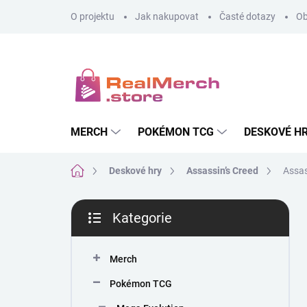
Přejít
O projektu
Jak nakupovat
Časté dotazy
Ob
na
obsah
MERCH
POKÉMON TCG
DESKOVÉ H
Domů
Deskové hry
Assassin’s Creed
Assas
P
Kategorie
o
Přeskočit
s
kategorie
t
Merch
r
a
Pokémon TCG
n