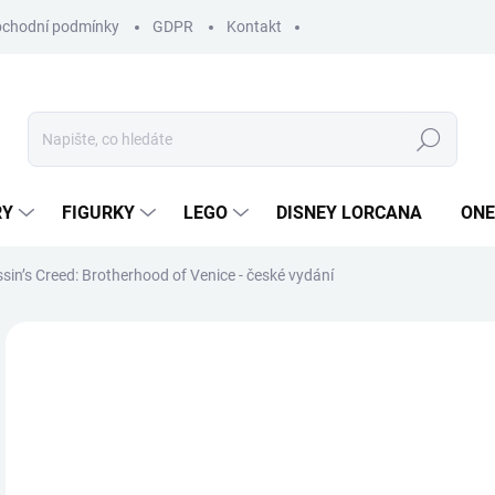
chodní podmínky
GDPR
Kontakt
Hledat
RY
FIGURKY
LEGO
DISNEY LORCANA
ONE
sin’s Creed: Brotherhood of Venice - české vydání
ZNAČKA:
SYNAPSES GAMES
1 
Měr
SK
cena
MŮŽ
DO: