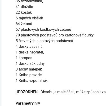
35 rozdělovníků,
41 dlaždic
22 kostek
6 tajných obálek
64 žetonů
67 plastových kostkových žetonů
70 plastových podstavců pro kartonové figurky
5 červených plastových podstavců
4 desky asasínů
1 deska nepřátel,
1 kompas
1 deska základny
3 archy nálepek
1 Kniha pravidel
1 Kniha vzpomínek
UPOZORNĚNÍ: Obsahuje malé části, může způsobit zad
Parametry hry