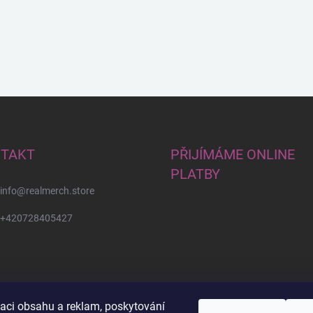
TAKT
PŘIJÍMÁME ONLINE
PLATBY
info
@
realmerch.store
+420728405427
zaci obsahu a reklam, poskytování