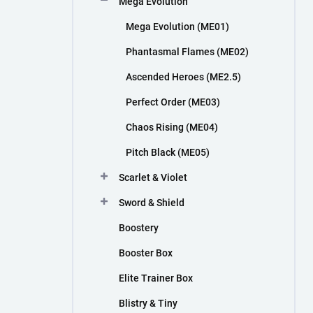
Mega Evolution
n
í
Mega Evolution (ME01)
p
a
Phantasmal Flames (ME02)
n
Ascended Heroes (ME2.5)
e
l
Perfect Order (ME03)
Chaos Rising (ME04)
Pitch Black (ME05)
Scarlet & Violet
Sword & Shield
Boostery
Booster Box
Elite Trainer Box
Blistry & Tiny