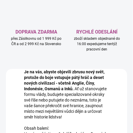
DOPRAVA ZDARMA
RYCHLÉ ODESLÁNÍ
přes Zásilkovnu od 1 999 Kč po
zboží skladem objednané do
ČR a od 2 999 Kč na Slovensko
16:00 expedujeme tentýž
pracovní den
Je na vás, abyste objevili zbrusu nový svět,
protože do boje vstupuje pátý hráč a deset
nových civilizací - včetně Anglie, Číny,
Indonésie, Osmanů a Inků.
Ať už stanovujete
formu vlády, budujete specializované okrsky
své říše nebo putujete do neznáma, toto je
vaše šance překročit své hranice, zaujmout
místo mezi největšími vůdci dějin a určovat
směr historie lidstva!
Obsah balení: