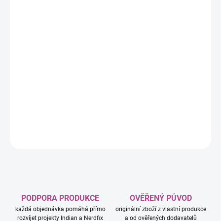
−
+
Přidat do košíku
Je na vás, abyste objevili zbrusu nový svět, protože do boje
vstupuje pátý hráč a deset nových civilizací - včetně Anglie, Číny,
Indonésie, Osmanů a Inků. Ať už stanovujete formu vlády,
budujete specializované okrsky své říše nebo putujete do
neznáma, toto je vaše šance překročit své hranice, zaujmout
místo mezi největšími vůdci dějin a určovat…
DETAILNÍ INFORMACE
ZEPTAT SE
HLÍDAT
PODPORA PRODUKCE
OVĚŘENÝ PŮVOD
každá objednávka pomáhá přímo
originální zboží z vlastní produkce
rozvíjet projekty Indian a Nerdfix
a od ověřených dodavatelů