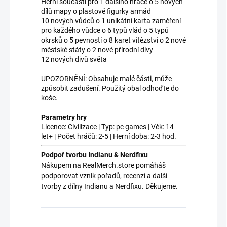
Herní součásti pro 1 dalšího hráče o 5 nových
dílů mapy o plastové figurky armád
10 nových vůdců o 1 unikátní karta zaměření
pro každého vůdce o 6 typů vlád o 5 typů
okrsků o 5 pevností o 8 karet vítězství o 2 nové
městské státy o 2 nové přírodní divy
12 nových divů světa
UPOZORNĚNÍ: Obsahuje malé části, může
způsobit zadušení. Použitý obal odhoďte do
koše.
Parametry hry
Licence: Civilizace | Typ: pc games | Věk: 14
let+ | Počet hráčů: 2-5 | Herní doba: 2-3 hod.
Podpoř tvorbu Indianu & Nerdfixu
Nákupem na RealMerch.store pomáháš
podporovat vznik pořadů, recenzí a další
tvorby z dílny Indianu a Nerdfixu. Děkujeme.