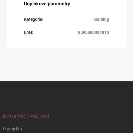
Doplňkové parametry
Kategorie
:
Gaming
EAN
:
8595680301810
Z
á
p
a
t
í
INFORMACE PRO VÁS
O projektu