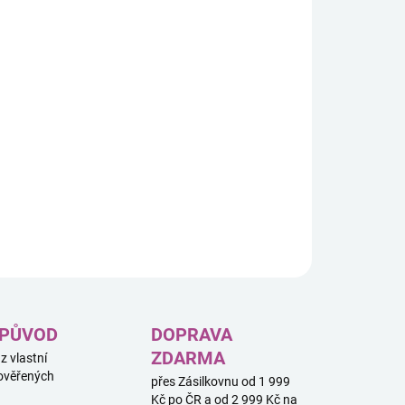
8.2026
−
+
Přidat do košíku
le One Piece je rychlá postřehová hra inspirovaná světem
lární manga a anime série One Piece. Hra je určena pro 2–
áčů od 6 let a jedna partie trvá přibližně 15 minut.
ILNÍ INFORMACE
ZEPTAT SE
HLÍDAT
 PŮVOD
DOPRAVA
ZDARMA
 z vlastní
ověřených
přes Zásilkovnu od 1 999
Kč po ČR a od 2 999 Kč na