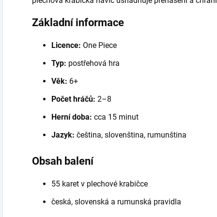
plechová krabička navíc usnadňuje přenášení a chrání 
Základní informace
Licence:
One Piece
Typ:
postřehová hra
Věk:
6+
Počet hráčů:
2–8
Herní doba:
cca 15 minut
Jazyk:
čeština, slovenština, rumunština
Obsah balení
55 karet v plechové krabičce
česká, slovenská a rumunská pravidla