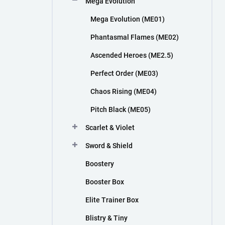
Mega Evolution
n
í
Mega Evolution (ME01)
p
a
Phantasmal Flames (ME02)
n
Ascended Heroes (ME2.5)
e
l
Perfect Order (ME03)
Chaos Rising (ME04)
Pitch Black (ME05)
Scarlet & Violet
Sword & Shield
Boostery
Booster Box
Elite Trainer Box
Blistry & Tiny