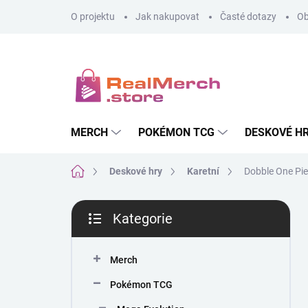
Přejít
O projektu
Jak nakupovat
Časté dotazy
Ob
na
obsah
MERCH
POKÉMON TCG
DESKOVÉ H
Domů
Deskové hry
Karetní
Dobble One Pi
P
Kategorie
o
Přeskočit
s
kategorie
t
Merch
r
a
Pokémon TCG
n