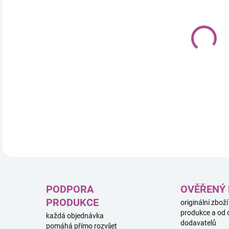
18.
Dobb
popu
8 hr
DETA
PODPORA
OVĚŘENÝ
PRODUKCE
originální zboží
produkce a od 
každá objednávka
dodavatelů
pomáhá přímo rozvíjet