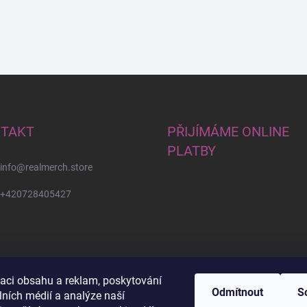
TAKT
PŘIJÍMÁME ONLINE
PLATBY
info
@
realmerch.store
+420728405427
zaci obsahu a reklam, poskytování
Odmítnout
S
lních médií a analýze naší