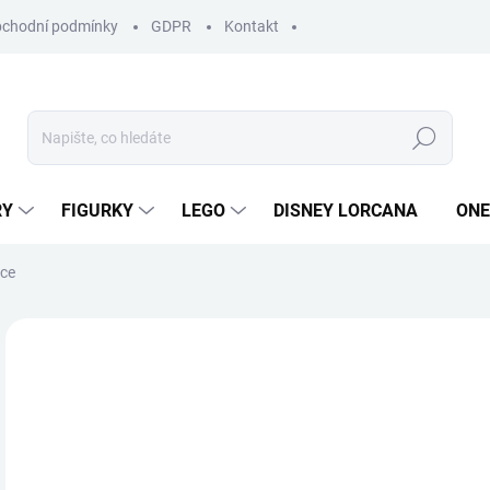
chodní podmínky
GDPR
Kontakt
Hledat
RY
FIGURKY
LEGO
DISNEY LORCANA
ONE
ece
ZNAČKA:
ZYGOMATIC
3
Měr
SKL
cena
MŮŽ
DO: