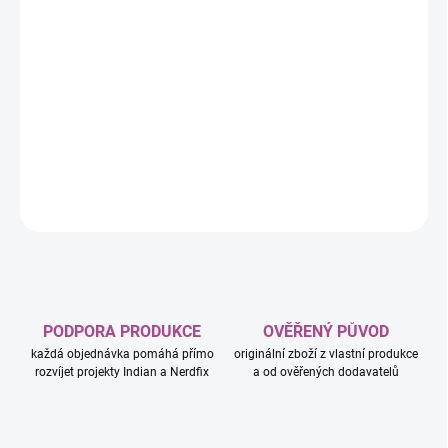
−
+
Přidat do košíku
Ve hře Dobble PAW Patrol se můžete těšit na své oblíbené postavy
ze seriálu Tlapková patrola. Čeká na vás super špion Chase,
letecká záchranářka Skye, popelář Rocky, kapitán patroly Ryder a
mnoho dalších postav a předmětů, které jistě dobře znáte!
DETAILNÍ INFORMACE
ZEPTAT SE
HLÍDAT
PODPORA PRODUKCE
OVĚŘENÝ PŮVOD
každá objednávka pomáhá přímo
originální zboží z vlastní produkce
rozvíjet projekty Indian a Nerdfix
a od ověřených dodavatelů