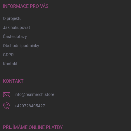
t
í
INFORMACE PRO VÁS
O projektu
Jak nakupovat
Časté dotazy
Obchodní podmínky
GDPR
Kontakt
KONTAKT
info
@
realmerch.store
+420728405427
PŘIJÍMÁME ONLINE PLATBY