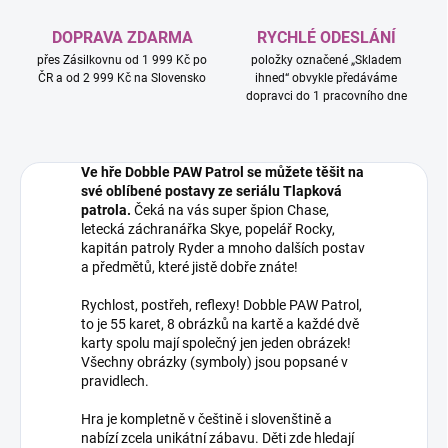
DOPRAVA ZDARMA
RYCHLÉ ODESLÁNÍ
přes Zásilkovnu od 1 999 Kč po
položky označené „Skladem
ČR a od 2 999 Kč na Slovensko
ihned“ obvykle předáváme
dopravci do 1 pracovního dne
Ve hře Dobble PAW Patrol se můžete těšit na
své oblíbené postavy ze seriálu Tlapková
patrola.
Čeká na vás super špion Chase,
letecká záchranářka Skye, popelář Rocky,
kapitán patroly Ryder a mnoho dalších postav
a předmětů, které jistě dobře znáte!
Rychlost, postřeh, reflexy! Dobble PAW Patrol,
to je 55 karet, 8 obrázků na kartě a každé dvě
karty spolu mají společný jen jeden obrázek!
Všechny obrázky (symboly) jsou popsané v
pravidlech.
Hra je kompletně v češtině i slovenštině a
nabízí zcela unikátní zábavu. Děti zde hledají