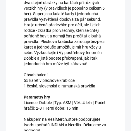
dva stejné obrázky na kartách při různých
verzích hry (v pravidlech je popsáno celkem 5
her). Super jsou kulaté karty i jednoduchá
pravidla vysvětlená doslova za pár sekund.
Hra je určená především pro děti, ale i jejich
rodiče - zkrátka pro všechny, kteří se chtějí
pořádně bavit a nemají čas pročítat dlouhá
pravidla. Plechová krabička zaručuje bezpečí
karet a jednoduše umožňuje mít hru vždy u
sebe. Vyzkoušejte i Vy postřehový fenomén
Dobble a jistě budete překvapeni, jak i tak
jednoduchá hra může být zábavná!
Obsah balení:
55 karet v plechové krabičce
1 česká, slovenská a rumunská pravidla
Parametry hry
Licence: Dobble | Typ: ASM | Věk: 4 let+ | Počet
hráčů: 2-8 | Herní doba: 15 min.
Nákupem na RealMerch.store podporujete
tvorbu pořadů INDIAN a Nerdfix. Děkujeme za
podporu!