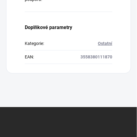
Doplňkové parametry
Kategorie
:
Ostatní
EAN
:
3558380111870
Z
á
p
a