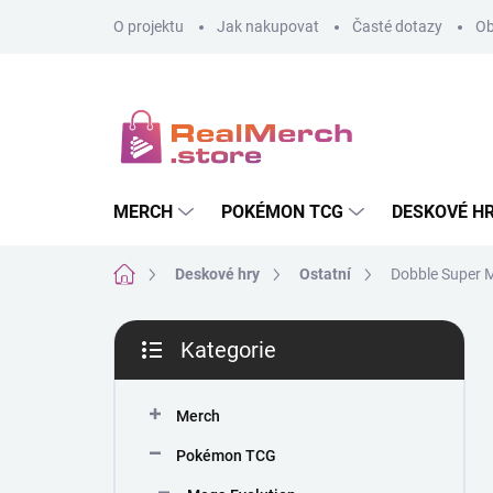
Přejít
O projektu
Jak nakupovat
Časté dotazy
Ob
na
obsah
MERCH
POKÉMON TCG
DESKOVÉ H
Domů
Deskové hry
Ostatní
Dobble Super 
P
Kategorie
o
Přeskočit
s
kategorie
t
Merch
r
a
Pokémon TCG
n