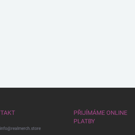
TAKT
PŘIJÍMÁME ONLINE
PLATBY
info
@
realmerch.store