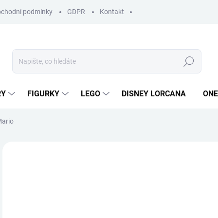
chodní podmínky
GDPR
Kontakt
Hledat
RY
FIGURKY
LEGO
DISNEY LORCANA
ONE
Mario
ZNAČKA:
ZYGOMATIC
3
Měr
SK
cena
MŮŽ
DO: