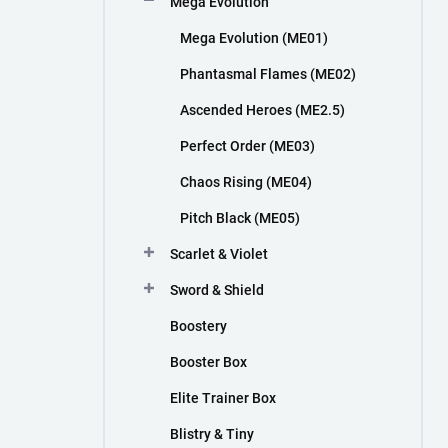
Mega Evolution
n
í
Mega Evolution (ME01)
p
a
Phantasmal Flames (ME02)
n
Ascended Heroes (ME2.5)
e
l
Perfect Order (ME03)
Chaos Rising (ME04)
Pitch Black (ME05)
Scarlet & Violet
Sword & Shield
Boostery
Booster Box
Elite Trainer Box
Blistry & Tiny