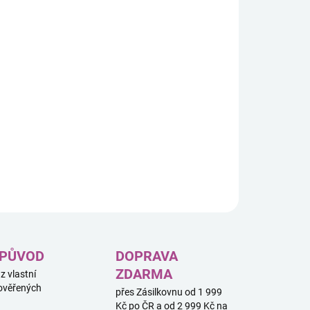
8.2026
−
+
Přidat do košíku
řehový bestseller se nyní vrací s oblíbenými
tavičkami a ikonickými předměty ze Super Maria!
aždé kartě jich najdete 8 různých.
ILNÍ INFORMACE
ZEPTAT SE
HLÍDAT
 PŮVOD
DOPRAVA
ZDARMA
 z vlastní
ověřených
přes Zásilkovnu od 1 999
Kč po ČR a od 2 999 Kč na