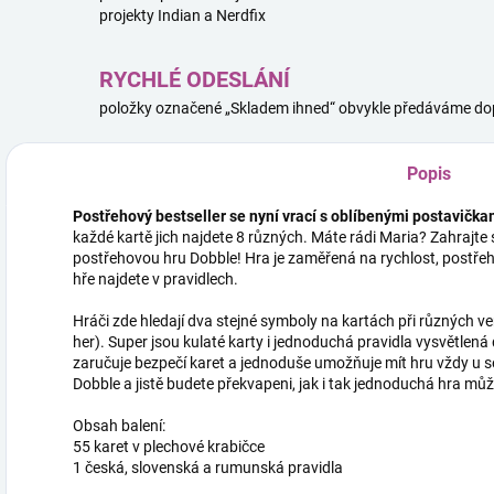
projekty Indian a Nerdfix
RYCHLÉ ODESLÁNÍ
položky označené „Skladem ihned“ obvykle předáváme dop
Popis
Postřehový bestseller se nyní vrací s oblíbenými postavičk
každé kartě jich najdete 8 různých. Máte rádi Maria? Zahrajte si
postřehovou hru Dobble! Hra je zaměřená na rychlost, postřeh
hře najdete v pravidlech.
Hráči zde hledají dva stejné symboly na kartách při různých ve
her). Super jsou kulaté karty i jednoduchá pravidla vysvětlen
zaručuje bezpečí karet a jednoduše umožňuje mít hru vždy u 
Dobble a jistě budete překvapeni, jak i tak jednoduchá hra m
Obsah balení:
55 karet v plechové krabičce
1 česká, slovenská a rumunská pravidla