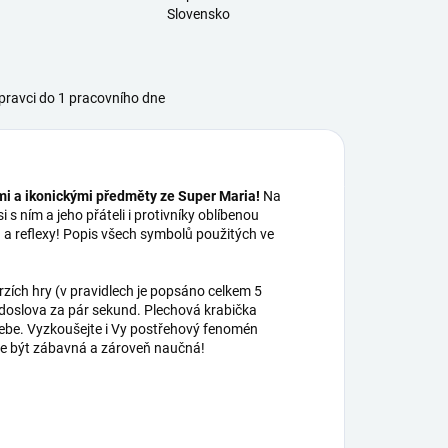
Slovensko
ravci do 1 pracovního dne
ami a ikonickými předměty ze Super Maria!
Na
 s ním a jeho přáteli i protivníky oblíbenou
 a reflexy! Popis všech symbolů použitých ve
rzích hry (v pravidlech je popsáno celkem 5
á doslova za pár sekund. Plechová krabička
sebe. Vyzkoušejte i Vy postřehový fenomén
ůže být zábavná a zároveň naučná!