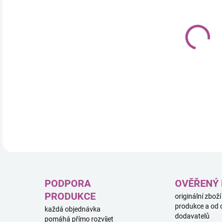
12.
Post
pos
Na k
DETA
PODPORA
OVĚŘENÝ
PRODUKCE
originální zboží
produkce a od 
každá objednávka
dodavatelů
pomáhá přímo rozvíjet