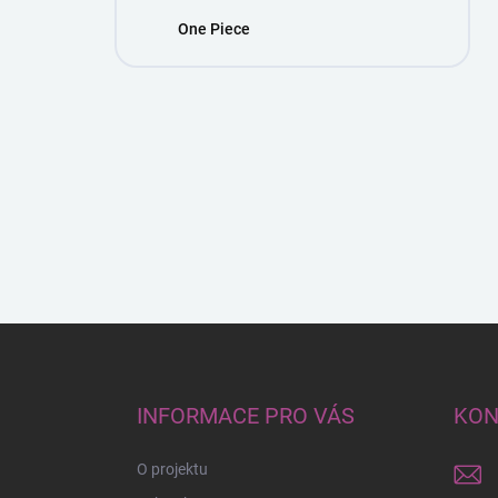
One Piece
Z
á
p
a
INFORMACE PRO VÁS
KON
t
í
O projektu