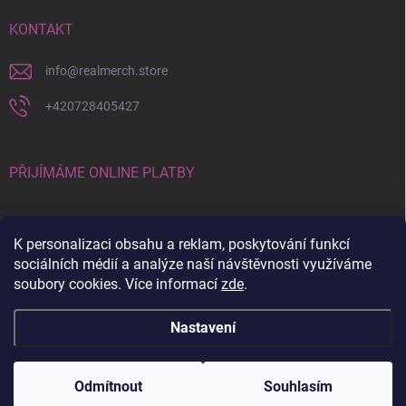
KONTAKT
info
@
realmerch.store
+420728405427
PŘIJÍMÁME ONLINE PLATBY
K personalizaci obsahu a reklam, poskytování funkcí
sociálních médií a analýze naší návštěvnosti využíváme
soubory cookies. Více informací
zde
.
Stav objednávky a vrácení zboží
Nastavení
Copyright 2026
RealMerch.store
. Všechna práva vyhrazena.
Upravit
nastavení cookies
Odmítnout
Souhlasím