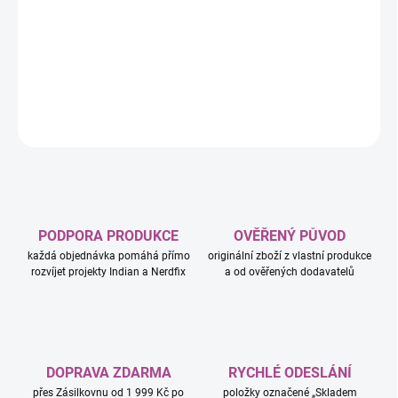
−
+
Přidat do košíku
DETAILNÍ INFORMACE
ZEPTAT SE
HLÍDAT
PODPORA PRODUKCE
OVĚŘENÝ PŮVOD
každá objednávka pomáhá přímo
originální zboží z vlastní produkce
rozvíjet projekty Indian a Nerdfix
a od ověřených dodavatelů
DOPRAVA ZDARMA
RYCHLÉ ODESLÁNÍ
přes Zásilkovnu od 1 999 Kč po
položky označené „Skladem