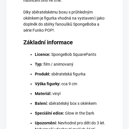
nasvícení svítí ve tmě.
Díky sběratelskému boxu s průhledným
okénkem je figurka vhodná na vystavení i jako
doplněk do sbírky fanoušků SpongeBoba a
série Funko POP!.
Základní informace
Licence:
SpongeBob SquarePants
Typ:
film / animovaný
Produkt:
sběratelská figurka
Výška figurky:
cca 9 cm
Materiál:
vinyl
Balení:
sběratelský box s okénkem
Speciální edice:
Glow in the Dark
Upozornění:
Nevhodné pro děti do 3 let.