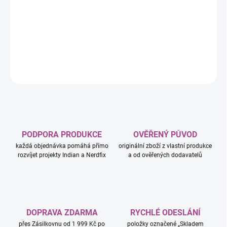
Sběratelská figurka Funko POP! SpongeBob jako Flying
Dutchman inspirovaná filmem The SpongeBob Movie. Stylizovaná
figurka v Glow in the Dark edici je určena pro fanoušky a sběratele.
DETAILNÍ INFORMACE
ZEPTAT SE
HLÍDAT
PODPORA PRODUKCE
OVĚŘENÝ PŮVOD
každá objednávka pomáhá přímo
originální zboží z vlastní produkce
rozvíjet projekty Indian a Nerdfix
a od ověřených dodavatelů
DOPRAVA ZDARMA
RYCHLÉ ODESLÁNÍ
přes Zásilkovnu od 1 999 Kč po
položky označené „Skladem