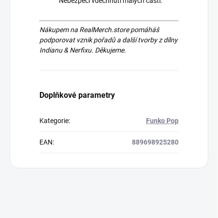
Nebezpečí vdechnutí malých částí.
Nákupem na RealMerch.store pomáháš
podporovat vznik pořadů a další tvorby z dílny
Indianu & Nerfixu. Děkujeme.
Doplňkové parametry
Kategorie
:
Funko Pop
EAN
:
889698925280