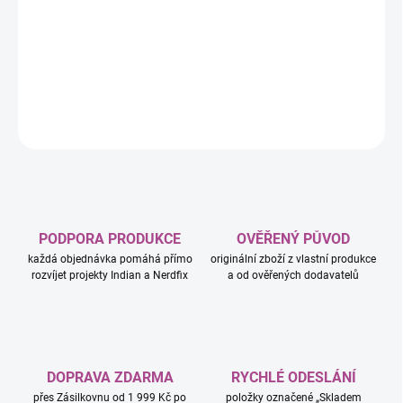
−
+
Přidat do košíku
DETAILNÍ INFORMACE
ZEPTAT SE
HLÍDAT
PODPORA PRODUKCE
OVĚŘENÝ PŮVOD
každá objednávka pomáhá přímo
originální zboží z vlastní produkce
rozvíjet projekty Indian a Nerdfix
a od ověřených dodavatelů
DOPRAVA ZDARMA
RYCHLÉ ODESLÁNÍ
přes Zásilkovnu od 1 999 Kč po
položky označené „Skladem