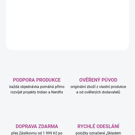
−
+
Přidat do košíku
DETAILNÍ INFORMACE
ZEPTAT SE
HLÍDAT
PODPORA PRODUKCE
OVĚŘENÝ PŮVOD
každá objednávka pomáhá přímo
originální zboží z vlastní produkce
rozvíjet projekty Indian a Nerdfix
a od ověřených dodavatelů
DOPRAVA ZDARMA
RYCHLÉ ODESLÁNÍ
přes Zásilkovnu od 1 999 Kč po
položky označené „Skladem