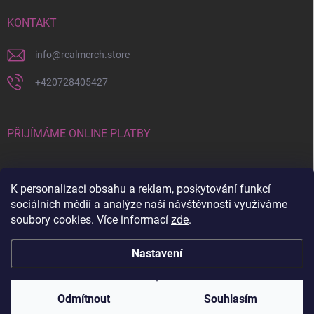
KONTAKT
info
@
realmerch.store
+420728405427
PŘIJÍMÁME ONLINE PLATBY
K personalizaci obsahu a reklam, poskytování funkcí
sociálních médií a analýze naší návštěvnosti využíváme
soubory cookies. Více informací
zde
.
Stav objednávky a vrácení zboží
Nastavení
Copyright 2026
RealMerch.store
. Všechna práva vyhrazena.
Upravit
nastavení cookies
Odmítnout
Souhlasím