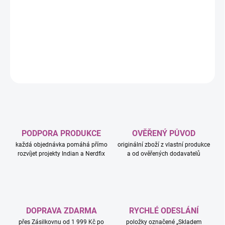
−
+
Přidat do košíku
DETAILNÍ INFORMACE
ZEPTAT SE
HLÍDAT
PODPORA PRODUKCE
OVĚŘENÝ PŮVOD
každá objednávka pomáhá přímo
originální zboží z vlastní produkce
rozvíjet projekty Indian a Nerdfix
a od ověřených dodavatelů
DOPRAVA ZDARMA
RYCHLÉ ODESLÁNÍ
přes Zásilkovnu od 1 999 Kč po
položky označené „Skladem