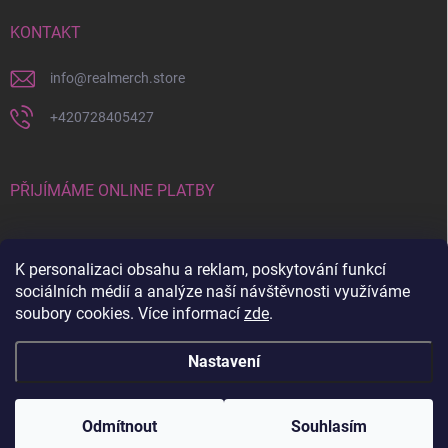
KONTAKT
info
@
realmerch.store
+420728405427
PŘIJÍMÁME ONLINE PLATBY
K personalizaci obsahu a reklam, poskytování funkcí
sociálních médií a analýze naší návštěvnosti využíváme
soubory cookies. Více informací
zde
.
Stav objednávky a vrácení zboží
Nastavení
Copyright 2026
RealMerch.store
. Všechna práva vyhrazena.
Upravit
nastavení cookies
Odmítnout
Souhlasím