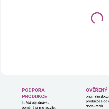
18.
DETA
PODPORA
OVĚŘENÝ
PRODUKCE
originální zboží
produkce a od 
každá objednávka
dodavatelů
pomáhá přímo rozvíjet