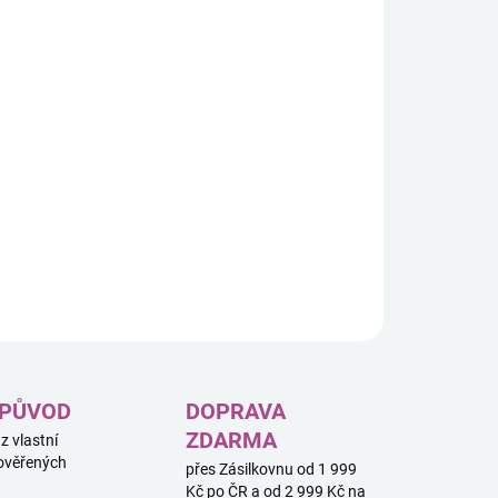
8.2026
−
+
Přidat do košíku
ILNÍ INFORMACE
ZEPTAT SE
HLÍDAT
 PŮVOD
DOPRAVA
ZDARMA
 z vlastní
ověřených
přes Zásilkovnu od 1 999
Kč po ČR a od 2 999 Kč na