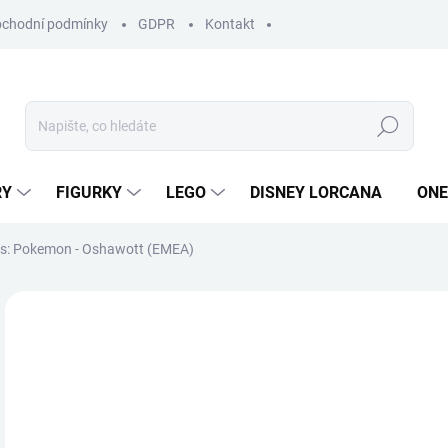
chodní podmínky
GDPR
Kontakt
Hledat
RY
FIGURKY
LEGO
DISNEY LORCANA
ONE
: Pokemon - Oshawott (EMEA)
ZNAČKA:
FUNKO
4
Měr
SKL
cena
MŮŽ
DO: