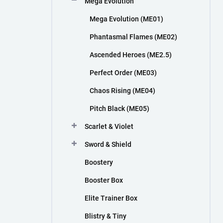
Mega Evolution
n
í
Mega Evolution (ME01)
p
a
Phantasmal Flames (ME02)
n
Ascended Heroes (ME2.5)
e
l
Perfect Order (ME03)
Chaos Rising (ME04)
Pitch Black (ME05)
Scarlet & Violet
Sword & Shield
Boostery
Booster Box
Elite Trainer Box
Blistry & Tiny