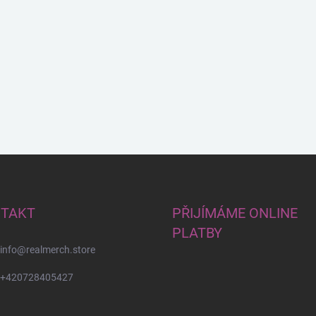
TAKT
PŘIJÍMÁME ONLINE
PLATBY
info
@
realmerch.store
+420728405427