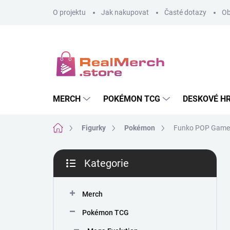
Přejít
O projektu
Jak nakupovat
Časté dotazy
Ob
na
obsah
MERCH
POKÉMON TCG
DESKOVÉ H
Domů
Figurky
Pokémon
Funko POP Games
P
Kategorie
o
Přeskočit
s
kategorie
t
Merch
r
a
Pokémon TCG
n