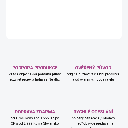
−
+
Přidat do košíku
DETAILNÍ INFORMACE
ZEPTAT SE
HLÍDAT
PODPORA PRODUKCE
OVĚŘENÝ PŮVOD
každá objednávka pomáhá přímo
originální zboží z vlastní produkce
rozvíjet projekty Indian a Nerdfix
a od ověřených dodavatelů
DOPRAVA ZDARMA
RYCHLÉ ODESLÁNÍ
přes Zásilkovnu od 1 999 Kč po
položky označené „Skladem
ČR a od 2 999 Kč na Slovensko
ihned“ obvykle předáváme