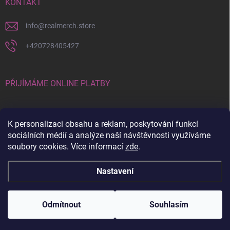
KONTAKT
info
@
realmerch.store
+420728405427
PŘIJÍMÁME ONLINE PLATBY
K personalizaci obsahu a reklam, poskytování funkcí
sociálních médií a analýze naší návštěvnosti využíváme
soubory cookies. Více informací
zde
.
Stav objednávky a vrácení zboží
Nastavení
Copyright 2026
RealMerch.store
. Všechna práva vyhrazena.
Upravit
nastavení cookies
Odmítnout
Souhlasím
Vytvořil Shoptet