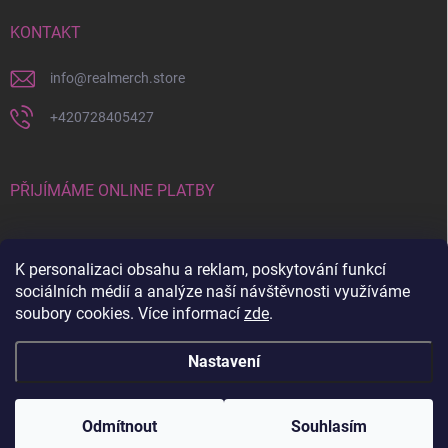
KONTAKT
info
@
realmerch.store
+420728405427
PŘIJÍMÁME ONLINE PLATBY
K personalizaci obsahu a reklam, poskytování funkcí
sociálních médií a analýze naší návštěvnosti využíváme
soubory cookies. Více informací
zde
.
Stav objednávky a vrácení zboží
Nastavení
Copyright 2026
RealMerch.store
. Všechna práva vyhrazena.
Upravit
nastavení cookies
Odmítnout
Souhlasím