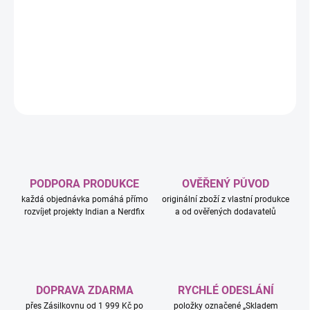
−
+
Přidat do košíku
DETAILNÍ INFORMACE
ZEPTAT SE
HLÍDAT
PODPORA PRODUKCE
OVĚŘENÝ PŮVOD
každá objednávka pomáhá přímo
originální zboží z vlastní produkce
rozvíjet projekty Indian a Nerdfix
a od ověřených dodavatelů
DOPRAVA ZDARMA
RYCHLÉ ODESLÁNÍ
přes Zásilkovnu od 1 999 Kč po
položky označené „Skladem