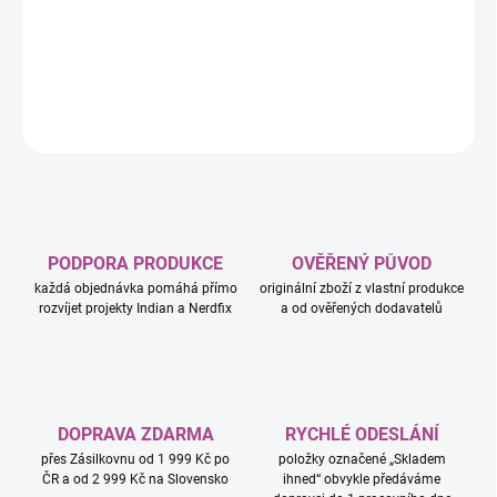
−
+
Přidat do košíku
DETAILNÍ INFORMACE
ZEPTAT SE
HLÍDAT
PODPORA PRODUKCE
OVĚŘENÝ PŮVOD
každá objednávka pomáhá přímo
originální zboží z vlastní produkce
rozvíjet projekty Indian a Nerdfix
a od ověřených dodavatelů
DOPRAVA ZDARMA
RYCHLÉ ODESLÁNÍ
přes Zásilkovnu od 1 999 Kč po
položky označené „Skladem
ČR a od 2 999 Kč na Slovensko
ihned“ obvykle předáváme