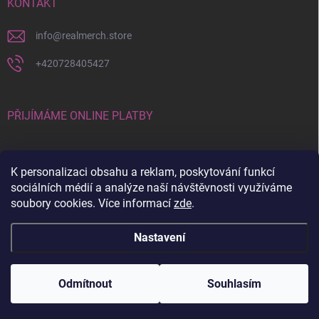
KONTAKT
info
@
realmerch.store
+420728405427
PŘIJÍMÁME ONLINE PLATBY
K personalizaci obsahu a reklam, poskytování funkcí
sociálních médií a analýze naší návštěvnosti využíváme
soubory cookies. Více informací
zde
.
Stav objednávky a vrácení zboží
Nastavení
Copyright 2026
RealMerch.store
. Všechna práva vyhrazena.
Upravit
nastavení cookies
Odmítnout
Souhlasím
Vytvořil Shoptet