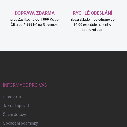
p
i
DOPRAVA ZDARMA
RYCHLÉ ODESLÁNÍ
s
přes Zásilkovnu od 1 999 Kč po
zboží skladem objednané do
u
ČR a od 2 999 Kč na Slovensko
16:00 expedujeme tentýž
pracovní den
Z
á
p
a
t
í
INFORMACE PRO VÁS
O projektu
Jak nakupovat
Časté dotazy
Obchodní podmínky