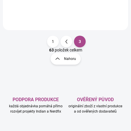
Detail
1
3
S
t
63
položek celkem
O
r
v
Nahoru
á
l
á
n
d
k
a
o
c
v
í
á
p
PODPORA PRODUKCE
OVĚŘENÝ PŮVOD
n
r
každá objednávka pomáhá přímo
originální zboží z vlastní produkce
v
í
rozvíjet projekty Indian a Nerdfix
a od ověřených dodavatelů
k
y
v
ý