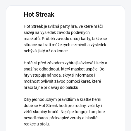
Hot Streak
Hot Streak je svižná party hra, ve které hráči
sázejí na výsledek závodu podivných
maskotů. Průběh závodu určují karty, takže se
situace na trati může rychle změnit a výsledek
nebývá jistý až do konce.
Hráči si před závodem vybírají sázkové tikety a
snaží se odhadnout, který maskot uspěje. Do
hry vstupuje náhoda, skryté informace i
možnost ovlivnit závod pomocí karet, které
hráči tajně přidávají do balíčku.
Díky jednoduchým pravidlům a krátké herní
době se Hot Streak hodí pro rodiny, večírky i
větší skupiny hráčů. Nejlépe funguje tam, kde
nevadí chaos, překvapivé zvraty a hlasité
reakce u stolu.