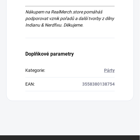
Nákupem na RealMerch.store pomáháš
podporovat vznik pořadů a další tvorby z dílny
Indianu & Nerdfixu. Děkujeme.
Doplňkové parametry
Kategorie
:
Párty
EAN
:
3558380138754
Z