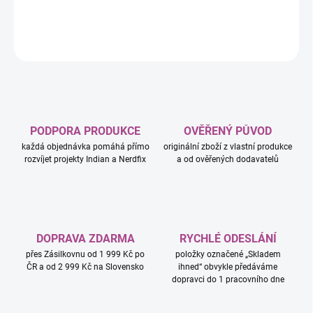
DETAILNÍ INFORMACE
ZEPTAT SE
HLÍDAT
PODPORA PRODUKCE
OVĚŘENÝ PŮVOD
každá objednávka pomáhá přímo
originální zboží z vlastní produkce
rozvíjet projekty Indian a Nerdfix
a od ověřených dodavatelů
DOPRAVA ZDARMA
RYCHLÉ ODESLÁNÍ
přes Zásilkovnu od 1 999 Kč po
položky označené „Skladem
ČR a od 2 999 Kč na Slovensko
ihned“ obvykle předáváme
dopravci do 1 pracovního dne