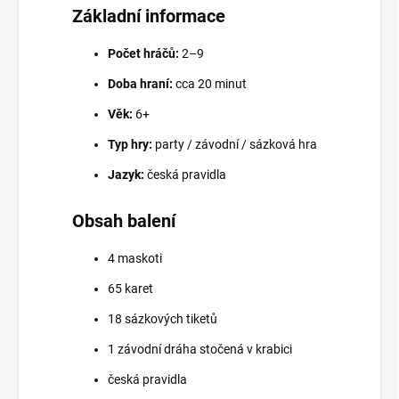
Základní informace
Počet hráčů:
2–9
Doba hraní:
cca 20 minut
Věk:
6+
Typ hry:
party / závodní / sázková hra
Jazyk:
česká pravidla
Obsah balení
4 maskoti
65 karet
18 sázkových tiketů
1 závodní dráha stočená v krabici
česká pravidla