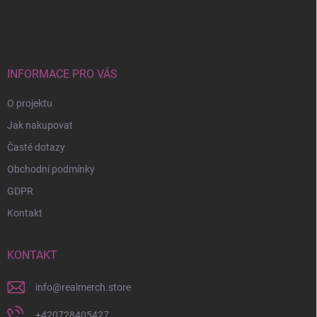
á
p
a
t
í
INFORMACE PRO VÁS
O projektu
Jak nakupovat
Časté dotazy
Obchodní podmínky
GDPR
Kontakt
KONTAKT
info
@
realmerch.store
+420728405427