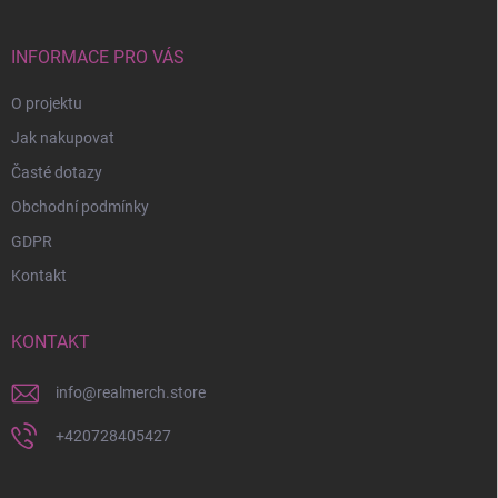
a
t
í
INFORMACE PRO VÁS
O projektu
Jak nakupovat
Časté dotazy
Obchodní podmínky
GDPR
Kontakt
KONTAKT
info
@
realmerch.store
+420728405427