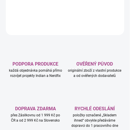
jedna z nejslavnějších heavy metalových ikon vůbec.
DETAILNÍ INFORMACE
ZEPTAT SE
HLÍDAT
PODPORA PRODUKCE
OVĚŘENÝ PŮVOD
každá objednávka pomáhá přímo
originální zboží z vlastní produkce
rozvíjet projekty Indian a Nerdfix
a od ověřených dodavatelů
DOPRAVA ZDARMA
RYCHLÉ ODESLÁNÍ
přes Zásilkovnu od 1 999 Kč po
položky označené „Skladem
ČR a od 2 999 Kč na Slovensko
ihned“ obvykle předáváme
dopravci do 1 pracovního dne