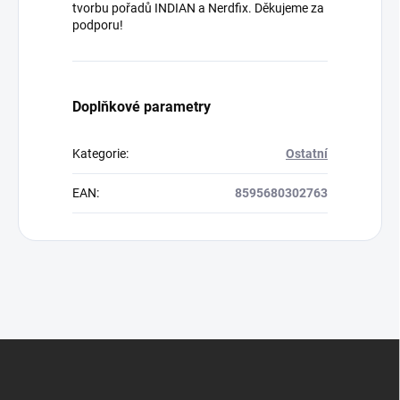
tvorbu pořadů INDIAN a Nerdfix. Děkujeme za
podporu!
Doplňkové parametry
Kategorie
:
Ostatní
EAN
:
8595680302763
Z
á
p