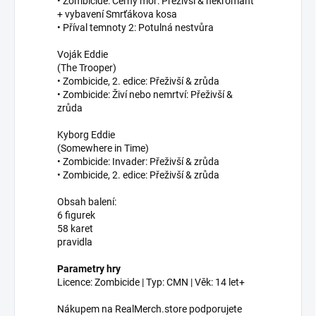
• Zombicide: Černý mor: Přeživší & nekromant
+ vybavení Smrťákova kosa
• Příval temnoty 2: Potulná nestvůra
Voják Eddie
(The Trooper)
• Zombicide, 2. edice: Přeživší & zrůda
• Zombicide: Živí nebo nemrtví: Přeživší &
zrůda
Kyborg Eddie
(Somewhere in Time)
• Zombicide: Invader: Přeživší & zrůda
• Zombicide, 2. edice: Přeživší & zrůda
Obsah balení:
6 figurek
58 karet
pravidla
Parametry hry
Licence: Zombicide | Typ: CMN | Věk: 14 let+
Nákupem na RealMerch.store podporujete