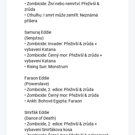
• Zombicide: Živí nebo nemrtví: Přeživší &
zrůda
• Cthulhu: I smrt může zemřít: Neznámá
příšera
Samuraj Eddie
(Senjutsu)
• Zombicide: Invader: Přeživší & zrůda +
vybavení Katana
• Zombicide: Černý mor: Přeživší & zrůda +
vybavení Katana
• Rising Sun: Monstrum
Faraon Eddie
(Powerslave)
• Zombicide, 2. edice: Přeživší & zrůda
• Zombicide: Černý mor: Přeživší & zrůda
• Ankh: Bohové Egypta: Faraon
Smrťák Eddie
(Dance of Death)
• Zombicide, 2. edice: Přeživší & zrůda +
vybavení Smrťákova kosa