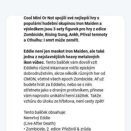
Cool Mini Or Not spojili své nejlepší hry s
populární hudební skupinou Iron Maiden a
výsledkem jsou 3 sety figurek pro hry z edice
Zombicide, Rising Sung, Ankh, Příval temnoty
a Cthulhu: I smrt může zemřít.
Eddie není jen maskot Iron Maiden, ale také
jedna z nejslavnějších heavy metalových
ikon vůbec.
Tento balíček vám dovolí vzít
Eddieho různé inkarnace vstříc epickým
dobrodružstvím, skrze několik různých her od
CMON, včetně všech epoch Zombicide. Ať už
budete hrát za Eddieho, nebo se s ním
střetnete jako s drsným protivníkem, přinese
vám naprosto unikátní herní zážitek. Takže
vzhůru do útoku ze hřbitova, není cesty zpět!
Tento balíček obsahuje:
Nemrtvý Eddie
(Live After Death)
• Zombicide, 2. edice: Přeživší & zrůda