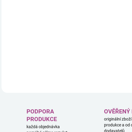
Aby 
pošk
POZ
SKL
Pozo
vyrá
před
kusy
DETA
PODPORA
OVĚŘENÝ
PRODUKCE
originální zboží
produkce a od 
každá objednávka
dodavatelů