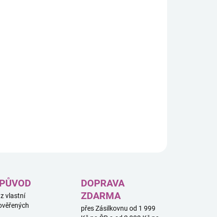
vám láhev déle vydržela, doporučujeme ji chránit před
rábáním. Přečtěte si
více o péči o merch
.
OR, OMEZENÁ DOSTUPNOST POSLEDNÍCH
ADOVÝCH KUSŮ
r, tento produkt má omezenou dostupnost. Dali jsme
bět jsme jen minimální množství na základě jarních
objednávek a nyní jen doprodáváme poslední skladové
. Po vyprodání bude tento produkt zcela nedostupný.
ILNÍ INFORMACE
ZEPTAT SE
HLÍDAT
 PŮVOD
DOPRAVA
ZDARMA
 z vlastní
ověřených
přes Zásilkovnu od 1 999