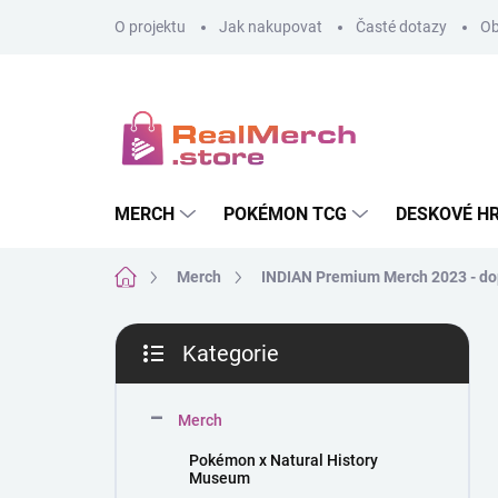
Přejít
O projektu
Jak nakupovat
Časté dotazy
Ob
na
obsah
MERCH
POKÉMON TCG
DESKOVÉ H
Domů
Merch
INDIAN Premium Merch 2023 - do
P
Kategorie
o
Přeskočit
s
kategorie
t
Merch
r
a
Pokémon x Natural History
n
Museum