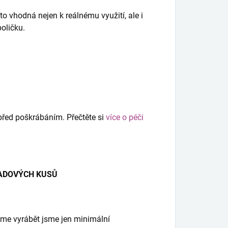
 vhodná nejen k reálnému využití, ale i
poličku.
před poškrábáním. Přečtěte si
více o péči
ADOVÝCH KUSŮ
sme vyrábět jsme jen minimální