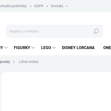
chodní podmínky
GDPR
Kontakt
Hledat
RY
FIGURKY
LEGO
DISNEY LORCANA
ONE
prodej
Láhev Indian
ZNAČKA:
INDIAN
7
Měr
SK
cena
MŮŽ
DO: