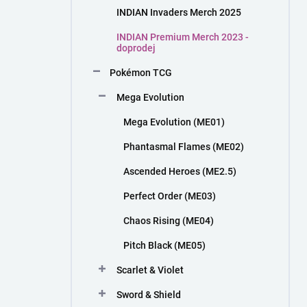
n
INDIAN Invaders Merch 2025
í
p
INDIAN Premium Merch 2023 -
a
doprodej
n
Pokémon TCG
e
l
Mega Evolution
Mega Evolution (ME01)
Phantasmal Flames (ME02)
Ascended Heroes (ME2.5)
Perfect Order (ME03)
Chaos Rising (ME04)
Pitch Black (ME05)
Scarlet & Violet
Sword & Shield