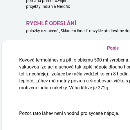
pomáhá přímo rozvíjet
projekty Indian a Nerdfix
RYCHLÉ ODESLÁNÍ
položky označené „Skladem ihned“ obvykle předáváme dop
Popis
Kovová termoláhev na pití o objemu 500 ml vyrobená 
vakuovou izolaci a uchová tak teplé nápoje dlouho hork
tolik neohřeje). Izolace by měla vydržet kolem 8 hodin
teplotě. Láhev má matný povrch a šroubovací víčko 
motivem Indian raketky. Váha láhve je 272g.
Pozor, tato láhev není vhodná pro sycené nápoje.