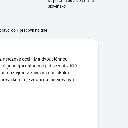
Kč po ČR a od 2 999 Kč na
Slovensko
ravci do 1 pracovního dne
z nerezové oceli. Má dvoustěnnou
é (a naopak studené pití se v ní v létě
, samozřejmě v závislosti na okolní
s provázkem a je zdobená laserovaným