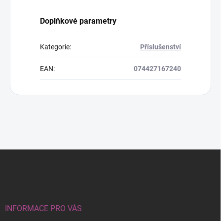
Doplňkové parametry
Kategorie
:
Příslušenství
EAN
:
074427167240
Z
á
p
a
t
í
INFORMACE PRO VÁS