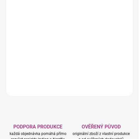
−
+
Přidat do košíku
Pokémon TCG: A4 Album na 252 karet (Ultra PRO)
je prostorné
album pro bezpečné uložení a přehledné vystavení vaší sbírky
Pokémon karet.
Díky většímu formátu A4 a vysoké kapacitě je ideální pro sběratele,
kteří chtějí mít své karty organizované na jednom místě.
DETAILNÍ INFORMACE
ZEPTAT SE
HLÍDAT
PODPORA PRODUKCE
OVĚŘENÝ PŮVOD
každá objednávka pomáhá přímo
originální zboží z vlastní produkce