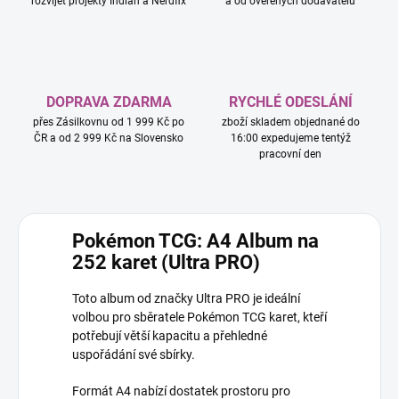
rozvíjet projekty Indian a Nerdfix
a od ověřených dodavatelů
DOPRAVA ZDARMA
RYCHLÉ ODESLÁNÍ
přes Zásilkovnu od 1 999 Kč po
zboží skladem objednané do
ČR a od 2 999 Kč na Slovensko
16:00 expedujeme tentýž
pracovní den
Pokémon TCG: A4 Album na
252 karet (Ultra PRO)
Toto album od značky Ultra PRO je ideální
volbou pro sběratele Pokémon TCG karet, kteří
potřebují větší kapacitu a přehledné
uspořádání své sbírky.
Formát A4 nabízí dostatek prostoru pro