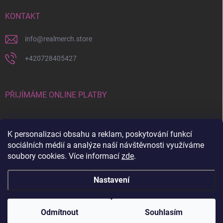
KONTAKT
info
@
realmerch.store
+420728405427
PŘIJÍMÁME ONLINE PLATBY
K personalizaci obsahu a reklam, poskytování funkcí
sociálních médií a analýze naší návštěvnosti využíváme
soubory cookies. Více informací
zde
.
Stav objednávky a vrácení zboží
Nastavení
Copyright 2026
RealMerch.store
. Všechna práva vyhrazena.
Upravit
nastavení cookies
Odmítnout
Souhlasím