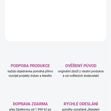
−
+
Přidat do košíku
DETAILNÍ INFORMACE
ZEPTAT SE
HLÍDAT
PODPORA PRODUKCE
OVĚŘENÝ PŮVOD
každá objednávka pomáhá přímo
originální zboží z vlastní produkce
rozvíjet projekty Indian a Nerdfix
a od ověřených dodavatelů
DOPRAVA ZDARMA
RYCHLÉ ODESLÁNÍ
přes Zásilkovnu od 1 999 Kč po
položky označené „Skladem