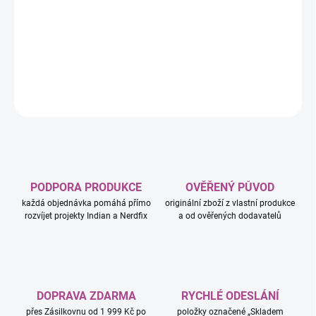
−
+
Přidat do košíku
DETAILNÍ INFORMACE
ZEPTAT SE
HLÍDAT
PODPORA PRODUKCE
OVĚŘENÝ PŮVOD
každá objednávka pomáhá přímo
originální zboží z vlastní produkce
rozvíjet projekty Indian a Nerdfix
a od ověřených dodavatelů
DOPRAVA ZDARMA
RYCHLÉ ODESLÁNÍ
přes Zásilkovnu od 1 999 Kč po
položky označené „Skladem