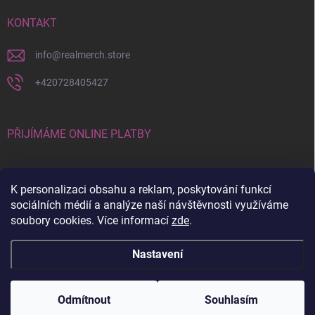
KONTAKT
info
@
realmerch.store
+420728405427
PŘIJÍMÁME ONLINE PLATBY
K personalizaci obsahu a reklam, poskytování funkcí
sociálních médií a analýze naší návštěvnosti využíváme
soubory cookies. Více informací
zde
.
Stav objednávky a vrácení zboží
Nastavení
Copyright 2026
RealMerch.store
. Všechna práva vyhrazena.
Upravit
nastavení cookies
Odmítnout
Souhlasím