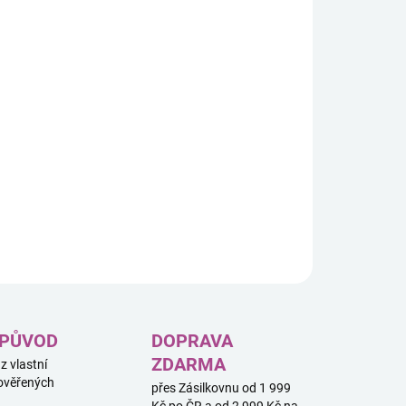
8.2026
−
+
Přidat do košíku
atelská figurka MINIX Harry Potter inspirovaná
nojmennou knižní a filmovou sérií. Stylizovaná figurka je
na pro fanoušky kouzelnického světa a sběratele série
X.
ILNÍ INFORMACE
ZEPTAT SE
HLÍDAT
 PŮVOD
DOPRAVA
ZDARMA
 z vlastní
ověřených
přes Zásilkovnu od 1 999