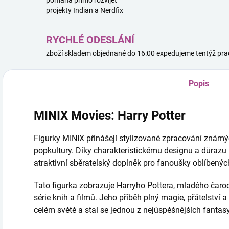
pomáhá přímo rozvíjet
projekty Indian a Nerdfix
RYCHLÉ ODESLÁNÍ
zboží skladem objednané do 16:00 expedujeme tentýž pra
Popis
MINIX Movies: Harry Potter
Figurky MINIX přinášejí stylizované zpracování známých
popkultury. Díky charakteristickému designu a důrazu 
atraktivní sběratelský doplněk pro fanoušky oblíbených
Tato figurka zobrazuje Harryho Pottera, mladého čaro
série knih a filmů. Jeho příběh plný magie, přátelství 
celém světě a stal se jednou z nejúspěšnějších fantasy