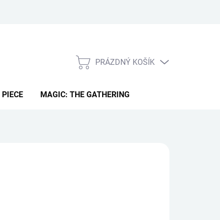
PRÁZDNÝ KOŠÍK
NÁKUPNÍ
KOŠÍK
 PIECE
MAGIC: THE GATHERING
49 Kč
ná
LADEM IHNED
(3 KS)
:
EME DORUČIT