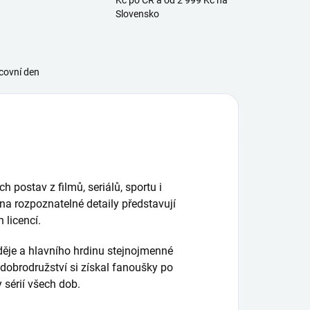
Kč po ČR a od 2 999 Kč na
Slovensko
covní den
 postav z filmů, seriálů, sportu i
na rozpoznatelné detaily představují
 licencí.
děje a hlavního hrdinu stejnojmenné
a dobrodružství si získal fanoušky po
 sérií všech dob.