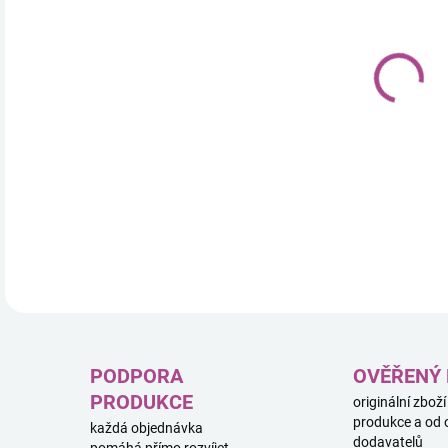
11.
Sběr
stej
urče
MINI
DETA
PODPORA
OVĚŘENÝ
PRODUKCE
originální zboží
produkce a od 
každá objednávka
dodavatelů