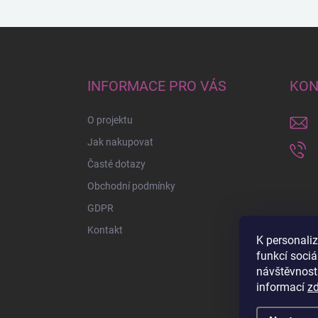
Z
á
p
a
INFORMACE PRO VÁS
KON
t
í
O projektu
Jak nakupovat
Časté dotazy
Obchodní podmínky
GDPR
Kontakt
K personali
funkcí sociá
návštěvnost
informací
z