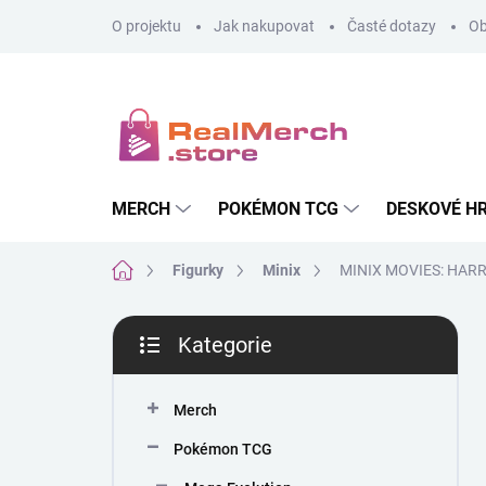
Přejít
O projektu
Jak nakupovat
Časté dotazy
Ob
na
obsah
MERCH
POKÉMON TCG
DESKOVÉ H
Domů
Figurky
Minix
MINIX MOVIES: HAR
P
Kategorie
o
Přeskočit
s
kategorie
t
Merch
r
a
Pokémon TCG
n