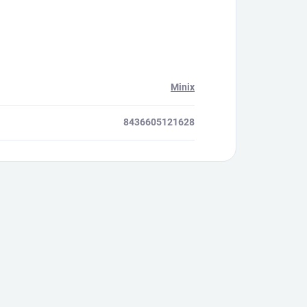
Minix
8436605121628