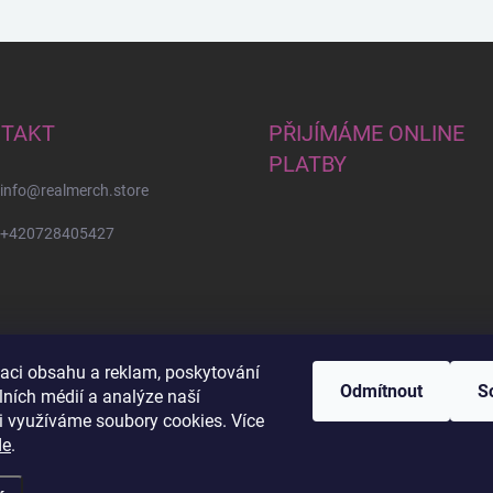
TAKT
PŘIJÍMÁME ONLINE
PLATBY
info
@
realmerch.store
+420728405427
zaci obsahu a reklam, poskytování
Odmítnout
S
lních médií a analýze naší
i využíváme soubory cookies. Více
Stav objednávky a vrácení zboží
de
.