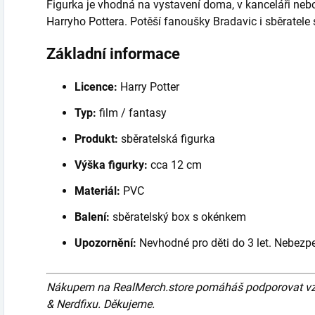
Figurka je vhodná na vystavení doma, v kanceláři neb
Harryho Pottera. Potěší fanoušky Bradavic i sběratele 
Základní informace
Licence:
Harry Potter
Typ:
film / fantasy
Produkt:
sběratelská figurka
Výška figurky:
cca 12 cm
Materiál:
PVC
Balení:
sběratelský box s okénkem
Upozornění:
Nevhodné pro děti do 3 let. Nebezpe
Nákupem na RealMerch.store pomáháš podporovat vznik
& Nerdfixu. Děkujeme.