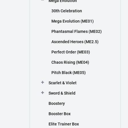
Mega Evolution
n
í
30th Celebration
p
a
Mega Evolution (ME01)
n
Phantasmal Flames (ME02)
e
l
Ascended Heroes (ME2.5)
Perfect Order (ME03)
Chaos Rising (ME04)
Pitch Black (ME05)
Scarlet & Violet
Sword & Shield
Boostery
Booster Box
Elite Trainer Box