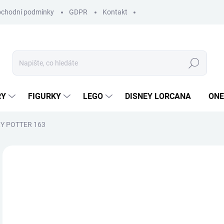
chodní podmínky
GDPR
Kontakt
Hledat
RY
FIGURKY
LEGO
DISNEY LORCANA
ONE
RY POTTER 163
ZNAČKA:
MINIX
3
Měr
SK
cena
MŮŽ
DO: