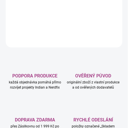
−
+
Přidat do košíku
DETAILNÍ INFORMACE
ZEPTAT SE
HLÍDAT
PODPORA PRODUKCE
OVĚŘENÝ PŮVOD
každá objednávka pomáhá přímo
originální zboží z vlastní produkce
rozvíjet projekty Indian a Nerdfix
a od ověřených dodavatelů
DOPRAVA ZDARMA
RYCHLÉ ODESLÁNÍ
přes Zásilkovnu od 1 999 Kč po
položky označené „Skladem