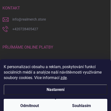
KONTAKT
info
@
realmerch.store
+420728405427
PŘIJÍMÁME ONLINE PLATBY
K personalizaci obsahu a reklam, poskytování funkcí
sociálních médií a analýze naší návštěvnosti využíváme
soubory cookies. Více informací
zde
.
Stav objednávky a vrácení zboží
Nastavení
Copyright 2026
RealMerch.store
. Všechna práva vyhrazena.
Upravit
nastavení cookies
Odmítnout
Souhlasím