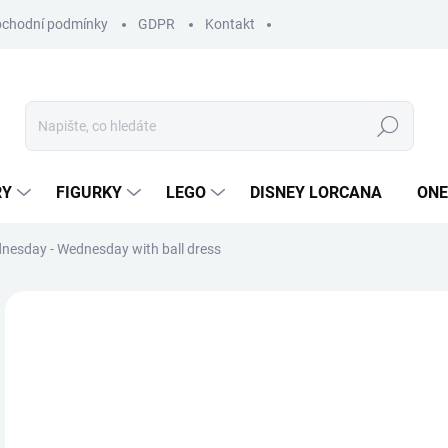
chodní podmínky
GDPR
Kontakt
Hledat
RY
FIGURKY
LEGO
DISNEY LORCANA
ONE
nesday - Wednesday with ball dress
ZNAČKA:
MINIX
1
Měr
SKL
cena
MŮŽ
DO: