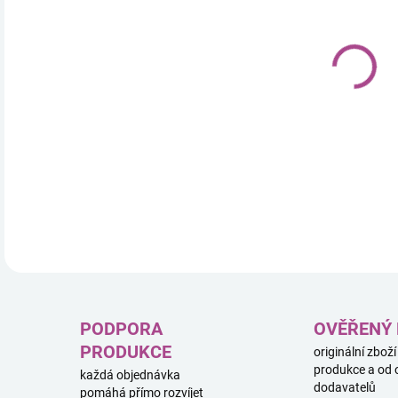
18.
DETA
PODPORA
OVĚŘENÝ
PRODUKCE
originální zboží
produkce a od 
každá objednávka
dodavatelů
pomáhá přímo rozvíjet