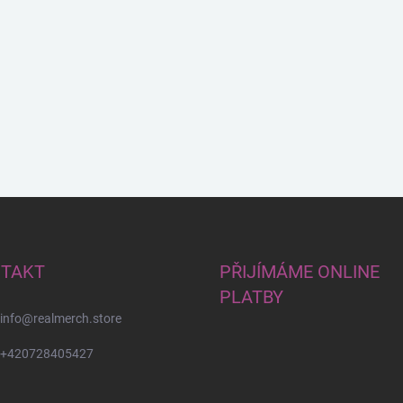
TAKT
PŘIJÍMÁME ONLINE
PLATBY
info
@
realmerch.store
+420728405427