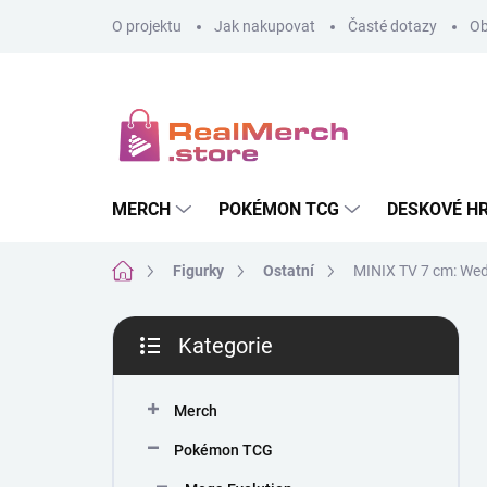
Přejít
O projektu
Jak nakupovat
Časté dotazy
Ob
na
obsah
MERCH
POKÉMON TCG
DESKOVÉ H
Domů
Figurky
Ostatní
MINIX TV 7 cm: Wed
P
Kategorie
o
Přeskočit
s
kategorie
t
Merch
r
a
Pokémon TCG
n