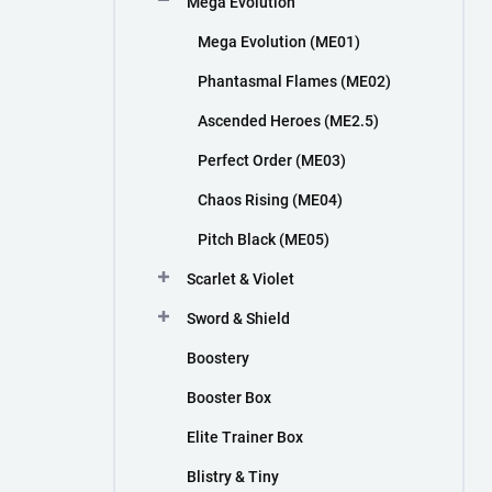
Mega Evolution
n
í
Mega Evolution (ME01)
p
a
Phantasmal Flames (ME02)
n
Ascended Heroes (ME2.5)
e
l
Perfect Order (ME03)
Chaos Rising (ME04)
Pitch Black (ME05)
Scarlet & Violet
Sword & Shield
Boostery
Booster Box
Elite Trainer Box
Blistry & Tiny