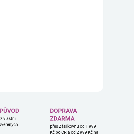
8.2026
−
+
Přidat do košíku
ILNÍ INFORMACE
ZEPTAT SE
HLÍDAT
 PŮVOD
DOPRAVA
ZDARMA
 z vlastní
ověřených
přes Zásilkovnu od 1 999
Kč po ČR a od 2 999 Kč na