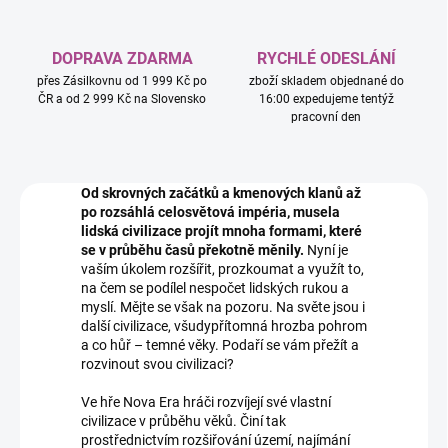
DOPRAVA ZDARMA
RYCHLÉ ODESLÁNÍ
přes Zásilkovnu od 1 999 Kč po
zboží skladem objednané do
ČR a od 2 999 Kč na Slovensko
16:00 expedujeme tentýž
pracovní den
Od skrovných začátků a kmenových klanů až
po rozsáhlá celosvětová impéria, musela
lidská civilizace projít mnoha formami, které
se v průběhu časů překotně měnily.
Nyní je
vaším úkolem rozšířit, prozkoumat a využít to,
na čem se podílel nespočet lidských rukou a
myslí. Mějte se však na pozoru. Na světe jsou i
další civilizace, všudypřítomná hrozba pohrom
a co hůř – temné věky. Podaří se vám přežít a
rozvinout svou civilizaci?
Ve hře Nova Era hráči rozvíjejí své vlastní
civilizace v průběhu věků. Činí tak
prostřednictvím rozšiřování území, najímání