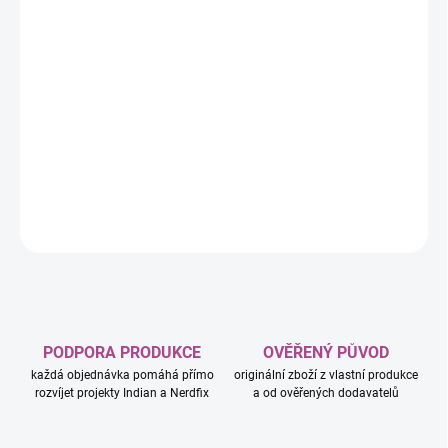
−
+
Přidat do košíku
Od skrovných začátků a kmenových klanů až po rozsáhlá
celosvětová impéria, musela lidská civilizace projít mnoha
formami, které se v průběhu časů překotně měnily. Nyní je vaším
úkolem rozšířit, prozkoumat a využít to, na čem se podílel
nespočet lidských rukou a myslí.
DETAILNÍ INFORMACE
ZEPTAT SE
HLÍDAT
PODPORA PRODUKCE
OVĚŘENÝ PŮVOD
každá objednávka pomáhá přímo
originální zboží z vlastní produkce
rozvíjet projekty Indian a Nerdfix
a od ověřených dodavatelů