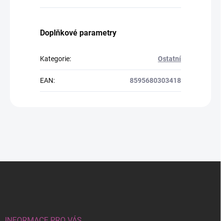
Doplňkové parametry
Kategorie
:
Ostatní
EAN
:
8595680303418
Z
á
p
a
t
í
INFORMACE PRO VÁS