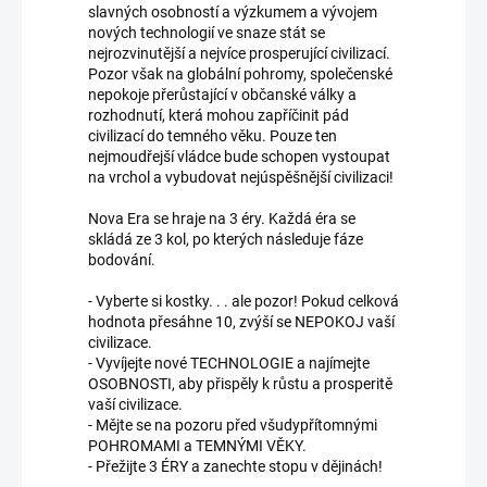
slavných osobností a výzkumem a vývojem
nových technologií ve snaze stát se
nejrozvinutější a nejvíce prosperující civilizací.
Pozor však na globální pohromy, společenské
nepokoje přerůstající v občanské války a
rozhodnutí, která mohou zapříčinit pád
civilizací do temného věku. Pouze ten
nejmoudřejší vládce bude schopen vystoupat
na vrchol a vybudovat nejúspěšnější civilizaci!
Nova Era se hraje na 3 éry. Každá éra se
skládá ze 3 kol, po kterých následuje fáze
bodování.
- Vyberte si kostky. . . ale pozor! Pokud celková
hodnota přesáhne 10, zvýší se NEPOKOJ vaší
civilizace.
- Vyvíjejte nové TECHNOLOGIE a najímejte
OSOBNOSTI, aby přispěly k růstu a prosperitě
vaší civilizace.
- Mějte se na pozoru před všudypřítomnými
POHROMAMI a TEMNÝMI VĚKY.
- Přežijte 3 ÉRY a zanechte stopu v dějinách!