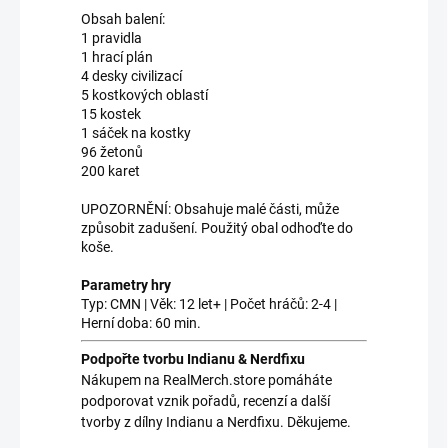
Obsah balení:
1 pravidla
1 hrací plán
4 desky civilizací
5 kostkových oblastí
15 kostek
1 sáček na kostky
96 žetonů
200 karet
UPOZORNĚNÍ: Obsahuje malé části, může
způsobit zadušení. Použitý obal odhoďte do
koše.
Parametry hry
Typ: CMN | Věk: 12 let+ | Počet hráčů: 2-4 |
Herní doba: 60 min.
Podpořte tvorbu Indianu & Nerdfixu
Nákupem na RealMerch.store pomáháte
podporovat vznik pořadů, recenzí a další
tvorby z dílny Indianu a Nerdfixu. Děkujeme.