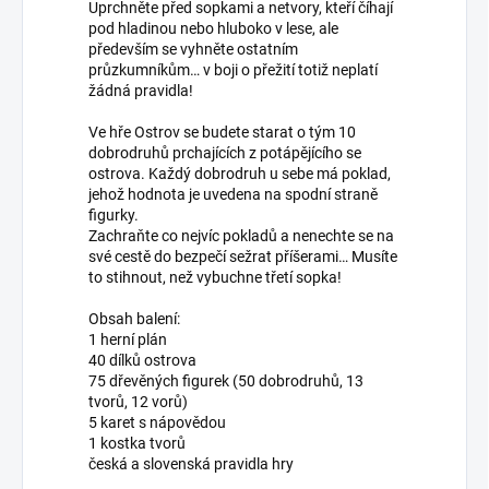
Uprchněte před sopkami a netvory, kteří číhají
pod hladinou nebo hluboko v lese, ale
především se vyhněte ostatním
průzkumníkům… v boji o přežití totiž neplatí
žádná pravidla!
Ve hře Ostrov se budete starat o tým 10
dobrodruhů prchajících z potápějícího se
ostrova. Každý dobrodruh u sebe má poklad,
jehož hodnota je uvedena na spodní straně
figurky.
Zachraňte co nejvíc pokladů a nenechte se na
své cestě do bezpečí sežrat příšerami… Musíte
to stihnout, než vybuchne třetí sopka!
Obsah balení:
1 herní plán
40 dílků ostrova
75 dřevěných figurek (50 dobrodruhů, 13
tvorů, 12 vorů)
5 karet s nápovědou
1 kostka tvorů
česká a slovenská pravidla hry