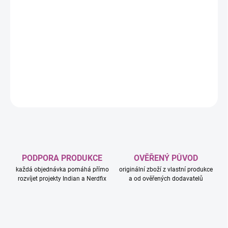
−
+
Přidat do košíku
Nebezpečí číhá na každém rohu… Dokážete se zachránit?
Expedice za ostrovními poklady probíhala podle plánu, jenže pak
se najednou ozval rachot a země se začala otřásat.
DETAILNÍ INFORMACE
ZEPTAT SE
HLÍDAT
PODPORA PRODUKCE
OVĚŘENÝ PŮVOD
každá objednávka pomáhá přímo
originální zboží z vlastní produkce
rozvíjet projekty Indian a Nerdfix
a od ověřených dodavatelů