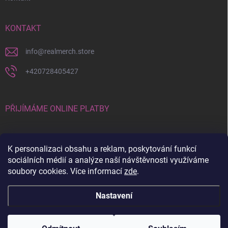
KONTAKT
info
@
realmerch.store
+420728405427
PŘIJÍMÁME ONLINE PLATBY
K personalizaci obsahu a reklam, poskytování funkcí
sociálních médií a analýze naší návštěvnosti využíváme
soubory cookies. Více informací
zde
.
Stav objednávky a vrácení zboží
Nastavení
Copyright 2026
RealMerch.store
. Všechna práva vyhrazena.
Upravit
nastavení cookies