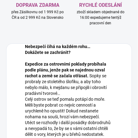
DOPRAVA ZDARMA
RYCHLÉ ODESLÁNÍ
přes Zásilkovnu od 1 999 Kč po
zboží skladem objednané do
ČR a od 2 999 Kč na Slovensko
16:00 expedujeme tentýž
pracovní den
Nebezpečí číhá na každém rohu…
Dokážete se zachránit?
Expedice za ostrovními poklady probíhala
podle plánu, jenže pak se najednou ozval
rachot a země se začala otřásat.
Sopky se
probraly ze stoletého šlofíku, a aby toho
nebylo málo, k mejdanu se připojili i obrovití
pradávní tvorové…
Celý ostrov se teď pomalu potápí do moře.
Měli byste pobrat co nejvíc cenností a
urychleně ho opustit! Dokud nestanete
nohama na souši, hrozí vám nebezpečí.
Utéct se rozhodly i další posádky dobrodruhů
a nevypadá to, že by se s vámi ostatní chtěli
dělit o vory, kterých je u břehů nedostatek.