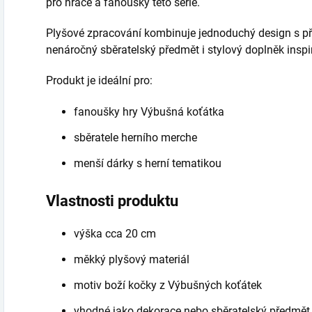
pro hráče a fanoušky této série.
Plyšové zpracování kombinuje jednoduchý design s př
nenáročný sběratelský předmět i stylový doplněk inspir
Produkt je ideální pro:
fanoušky hry Výbušná koťátka
sběratele herního merche
menší dárky s herní tematikou
Vlastnosti produktu
výška cca 20 cm
měkký plyšový materiál
motiv boží kočky z Výbušných koťátek
vhodné jako dekorace nebo sběratelský předmět