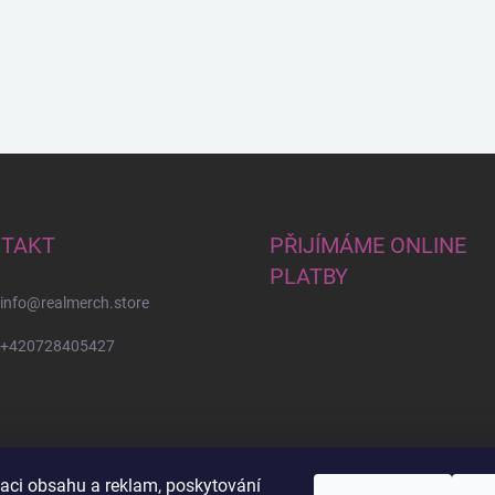
TAKT
PŘIJÍMÁME ONLINE
PLATBY
info
@
realmerch.store
+420728405427
zaci obsahu a reklam, poskytování