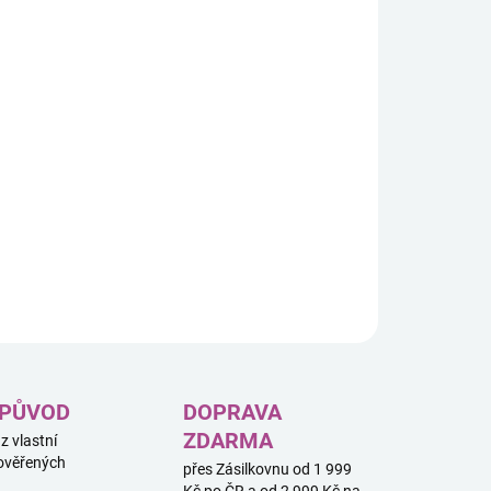
8.2026
−
+
Přidat do košíku
ová figurka Výbušná koťátka – boží kočka o velikosti cca 20
e inspirovaná populární karetní hrou Exploding Kittens.
é provedení a stylizovaný design potěší fanoušky i
atele.
ILNÍ INFORMACE
ZEPTAT SE
HLÍDAT
 PŮVOD
DOPRAVA
ZDARMA
 z vlastní
ověřených
přes Zásilkovnu od 1 999