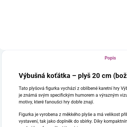
499 Kč
ďábelská
kočka
Do košíku
Popis
Výbušná koťátka – plyš 20 cm (bož
Tato plyšová figurka vychází z oblíbené karetní hry Vý
je známá svým specifickým humorem a výrazným vizuá
motivy, které fanoušci hry dobře znají.
Figurka je vyrobena z měkkého plyše a má velikost přib
vystavení, tak jako doplněk do sbírky. Díky kompaktn