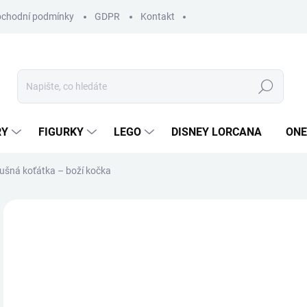
chodní podmínky
GDPR
Kontakt
Hledat
RY
FIGURKY
LEGO
DISNEY LORCANA
ONE
ušná koťátka – boží kočka
ZNAČKA:
EXPLODING KITTENS
4
Měr
SK
cena
MŮŽ
DO: