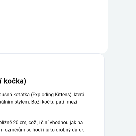
í kočka)
bušná koťátka (Exploding Kittens), která
lním stylem. Boží kočka patří mezi
ližně 20 cm, což ji činí vhodnou jak na
ím rozměrům se hodí i jako drobný dárek