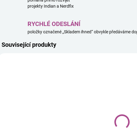
pomáhá přímo rozvíjet
projekty Indian a Nerdfix
RYCHLÉ ODESLÁNÍ
položky označené „Skladem ihned“ obvykle předáváme dop
Související produkty
SKLADEM IHNED
(1 KS)
Plyšová
figurka
Výbušná
koťátka –