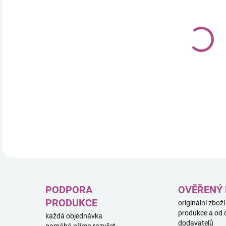
12.
Plyš
cm j
Měkk
sběr
DETA
PODPORA
OVĚŘENÝ
PRODUKCE
originální zboží
produkce a od 
každá objednávka
dodavatelů