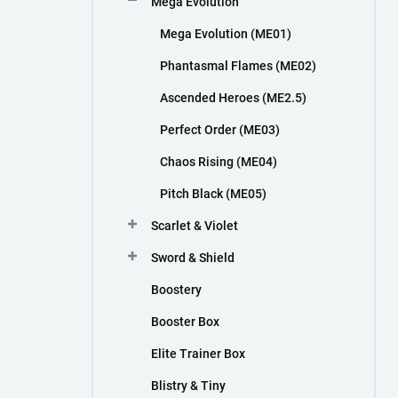
Mega Evolution
n
í
Mega Evolution (ME01)
p
a
Phantasmal Flames (ME02)
n
Ascended Heroes (ME2.5)
e
l
Perfect Order (ME03)
Chaos Rising (ME04)
Pitch Black (ME05)
Scarlet & Violet
Sword & Shield
Boostery
Booster Box
Elite Trainer Box
Blistry & Tiny