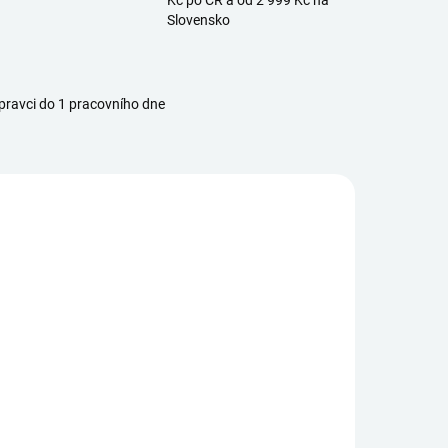
Kč po ČR a od 2 999 Kč na
Slovensko
ravci do 1 pracovního dne