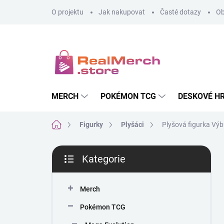
Přejít
O projektu
Jak nakupovat
Časté dotazy
Ob
na
obsah
MERCH
POKÉMON TCG
DESKOVÉ H
Domů
Figurky
Plyšáci
Plyšová figurka Výb
P
Kategorie
o
Přeskočit
s
kategorie
t
Merch
r
a
Pokémon TCG
n